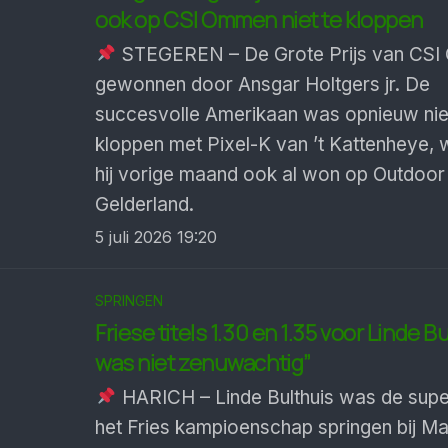
ook op CSI Ommen niet te kloppen
STEGEREN – De Grote Prijs van CSI
gewonnen door Ansgar Holtgers jr. De
succesvolle Amerikaan was opnieuw nie
kloppen met Pixel-K van ’t Kattenheye,
hij vorige maand ook al won op Outdoor
Gelderland.
5 juli 2026 19:20
SPRINGEN
Friese titels 1.30 en 1.35 voor Linde Bu
was niet zenuwachtig”
HARICH – Linde Bulthuis was de super
het Fries kampioenschap springen bij M