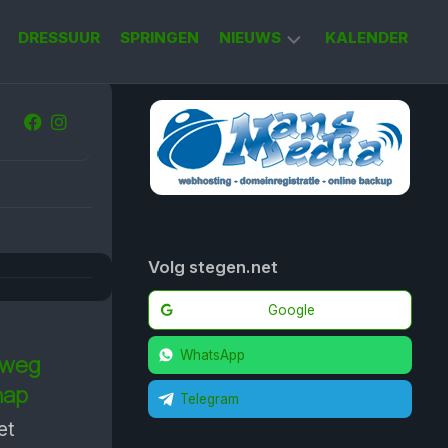
DRESSUUR
SPRINGEN
NIEUWS
KALENDER
KORT
NIEUWS
Volg stegen.net
Google
WhatsApp
tweg
hap
Telegram
et