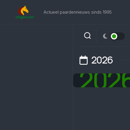
Skip
to
Actueel paardennieuws sinds 1995
content
2026
202