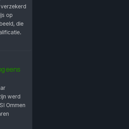
l verzekerd
ijs op
eeld, die
ificatie.
nog eens
ar
zijn werd
 CSI Ommen
aren