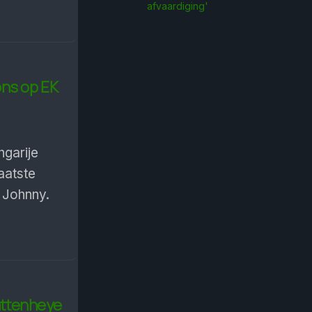
afvaardiging'
ons op EK
ngarije
aatste
t Johnny.
Kattenheye