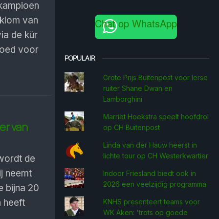
 kampioen
 klom van
Chat op WhatsApp
via de kür
goed voor
POPULAIR
Grote Prijs Buitenpost voor Ierse
ruiter Shane Dwan en
Lamborghini
Marriët Hoekstra speelt hoofdrol
er van
op CH Buitenpost
Linda van der Hauw heerst in
lichte tour op CH Westerkwartier
ordt de
ij neemt
Indoor Friesland biedt ook in
2026 een veelzijdig programma
e bijna 20
 heeft
KNHS presenteert teams voor
WK Aken: 'trots op goede