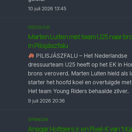
10 juli 2026 13:45
DRESSUUR
Marten Luiten met team U25 naar br
in Pilisjászfalu
PILISJÁSZFALU – Het Nederlandse
dressuurteam U25 heeft op het EK in Ho
brons veroverd. Marten Luiten hield als l
starter het hoofd koel en overtuigde me
Het team Young Riders behaalde zilver.
9 juli 2026 20:36
SPRINGEN
Ansgar Holtgers jr. en Pixel-K van ’t 