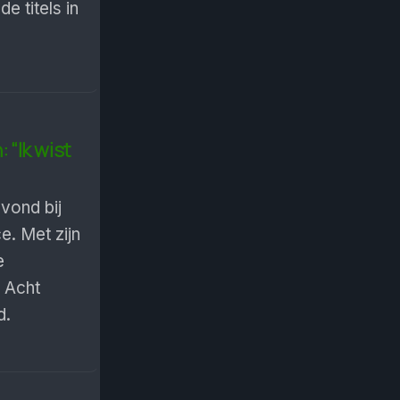
e titels in
 “Ik wist
vond bij
. Met zijn
e
 Acht
d.