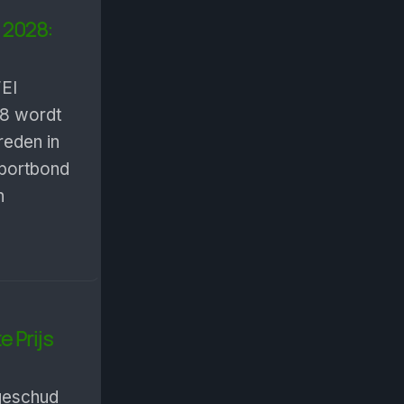
 2028:
FEI
8 wordt
reden in
sportbond
n
 Prijs
geschud