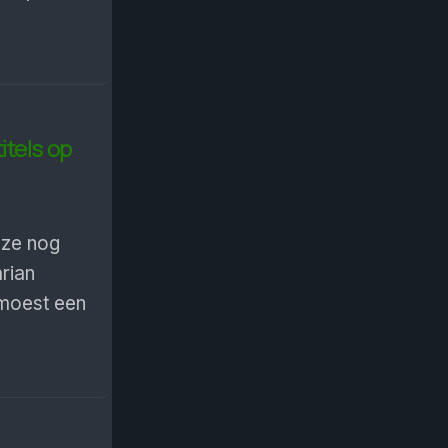
itels op
 ze nog
rian
 moest een