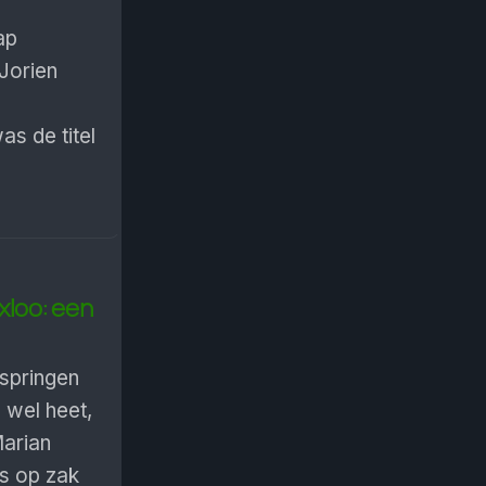
ap
 Jorien
s de titel
xloo: een
springen
 wel heet,
arian
s op zak