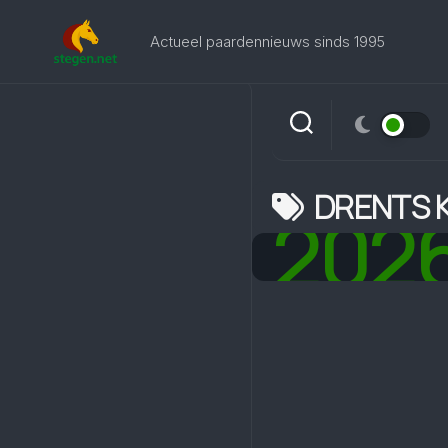
Skip
to
Actueel paardennieuws sinds 1995
content
DRENTS 
202