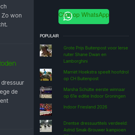
och
Chat op WhatsApp
. Zo won
ht.
POPULAIR
Grote Prijs Buitenpost voor Ierse
ruiter Shane Dwan en
Lamborghini
Roden
Marriët Hoekstra speelt hoofdrol
op CH Buitenpost
dressuur
Marsha Schütte eerste win­naar
wege de
op 61e editie Indoor Groningen
ent
Indoor Friesland 2026
Drentse dressuurtitels verdeeld:
Astrid Smak-Brouwer kampioen