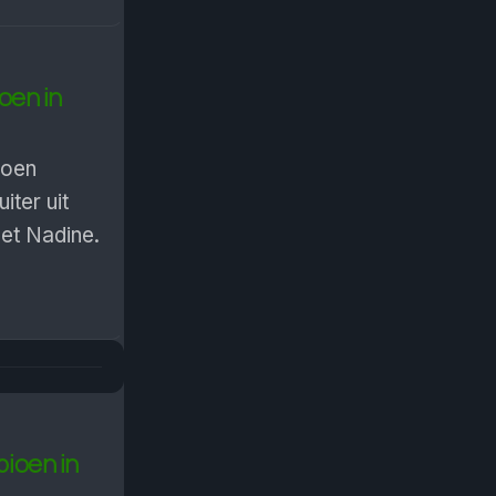
oen in
ioen
iter uit
met Nadine.
pioen in