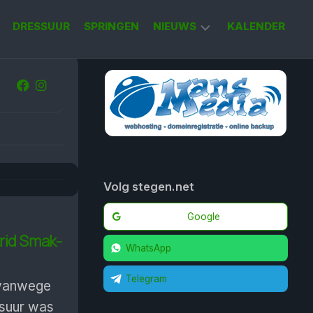
DRESSUUR
SPRINGEN
NIEUWS
KALENDER
KORT
NIEUWS
Volg stegen.net
Google
rid Smak-
WhatsApp
Telegram
 vanwege
ssuur was