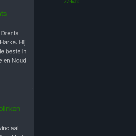
ZZ-licht
nts
 Drents
Harke. Hij
e beste in
he en Noud
blinken
inciaal