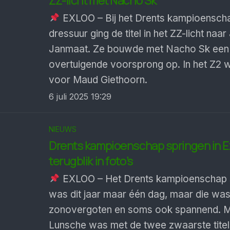
ZZ-licht met Nacho Sk
EXLOO – Bij het Drents kampioensch
dressuur ging de titel in het ZZ-licht naar
Janmaat. Ze bouwde met Nacho Sk een
overtuigende voorsprong op. In het Z2 wa
voor Maud Giethoorn.
6 juli 2025 19:29
NIEUWS
Drents kampioen­schap springen in E
terug­blik in foto’s
EXLOO – Het Drents kampioenschap 
was dit jaar maar één dag, maar die was
zonovergoten en soms ook spannend. M
Lunsche was met de twee zwaarste titel