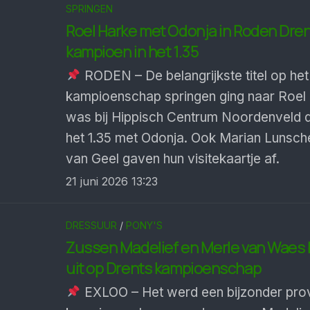
SPRINGEN
Roel Harke met Odonja in Roden Dre
kampioen in het 1.35
RODEN – De belangrijkste titel op het
kampioenschap springen ging naar Roel 
was bij Hippisch Centrum Noordenveld d
het 1.35 met Odonja. Ook Marian Lunsc
van Geel gaven hun visitekaartje af.
21 juni 2026 13:23
DRESSUUR
/
PONY'S
Zussen Madelief en Merle van Waes 
uit op Drents kampioenschap
EXLOO – Het werd een bijzonder prov