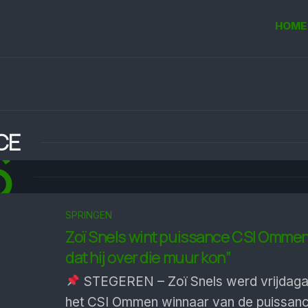
HOME
CE
6
SPRINGEN
Zoï Snels wint puissance CSI Ommen:
dat hij over die muur kon”
STEGEREN – Zoï Snels werd vrijdaga
het CSI Ommen winnaar van de puissance