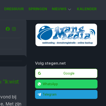
DRESSUUR
SPRINGEN
NIEUWS
KALENDER
KORT
NIEUWS
Volg stegen.net
Google
 “Ik wist
WhatsApp
Telegram
vond bij
. Met zijn