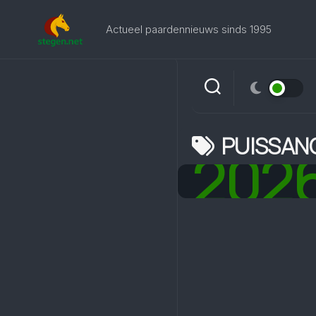
Skip
to
Actueel paardennieuws sinds 1995
content
PUISSAN
202