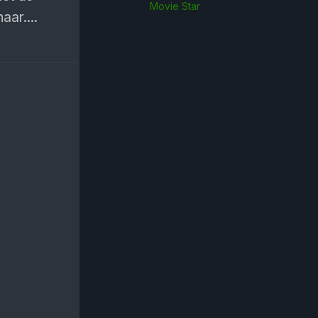
Movie Star
aar....