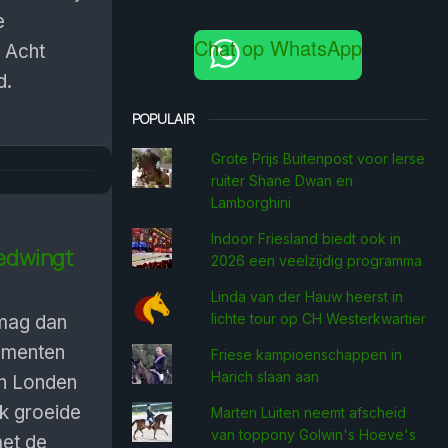
e
Chat op WhatsApp
 Acht
d.
POPULAIR
Grote Prijs Buitenpost voor Ierse
ruiter Shane Dwan en
Lamborghini
Indoor Friesland biedt ook in
edwingt
2026 een veelzijdig programma
Linda van der Hauw heerst in
lichte tour op CH Westerkwartier
mag dan
ementen
Friese kampioenschappen in
Harich slaan aan
in Londen
ek groeide
Marten Luiten neemt afscheid
van toppony Golwin's Hoeve's
met de