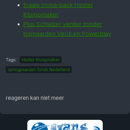
Fraaie come-back Hester
Klompmaker
Pius Schwizer verder zonder
toppaarden Verdi en Powerplay
Tags:
Hester Klompmaker
springpaarden fonds Nederland
reageren kan niet meer