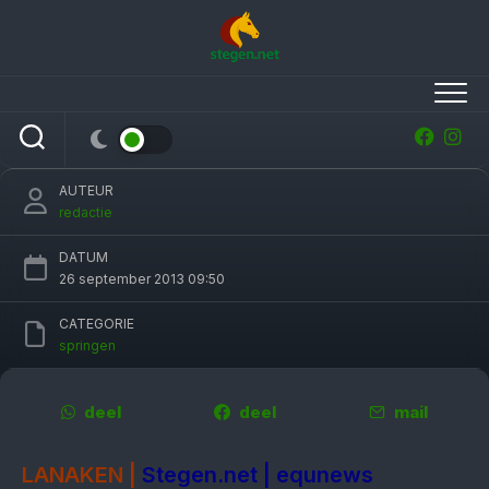
Skip
to
content
Hester Klompmaker verder zonder Beegien
SFN
AUTEUR
redactie
DATUM
26 september 2013 09:50
CATEGORIE
springen
deel
deel
mail
LANAKEN |
Stegen.net | equnews