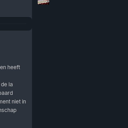
n heeft
 de la
ppaard
ent niet in
enschap