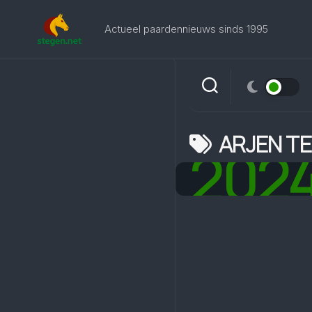
Skip
to
Actueel paardennieuws sinds 1995
content
ARJEN T
202