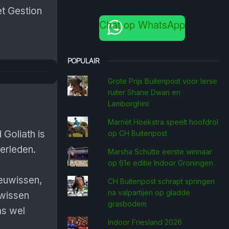
t Gestion
Chat op WhatsApp
POPULAIR
Grote Prijs Buitenpost voor Ierse
ruiter Shane Dwan en
Lamborghini
Marriët Hoekstra speelt hoofdrol
Goliath is
op CH Buitenpost
verleden.
Marsha Schütte eerste win­naar
op 61e editie Indoor Groningen
euwissen,
CH Buitenpost schrapt springen
na valpartijen op gladde
uwissen
grasbodem
as wel
Indoor Friesland 2026