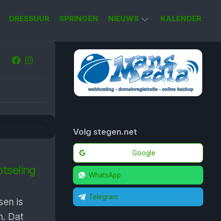
DRESSUUR
SPRINGEN
NIEUWS
KALENDER
KORT
NIEUWS
Volg stegen.net
Google
otseling
WhatsApp
Telegram
sen is
n. Dat