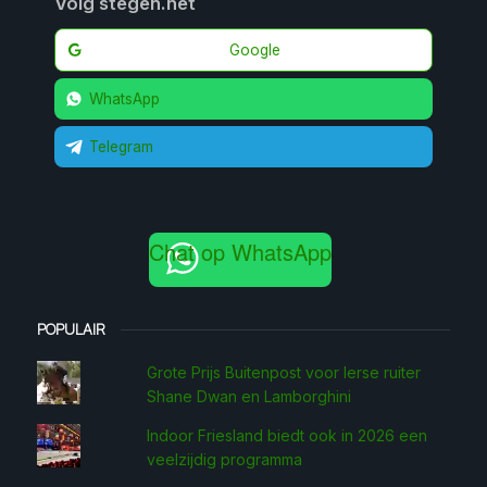
Volg stegen.net
Google
WhatsApp
Telegram
Chat op WhatsApp
POPULAIR
Grote Prijs Buitenpost voor Ierse ruiter
Shane Dwan en Lamborghini
Indoor Friesland biedt ook in 2026 een
veelzijdig programma