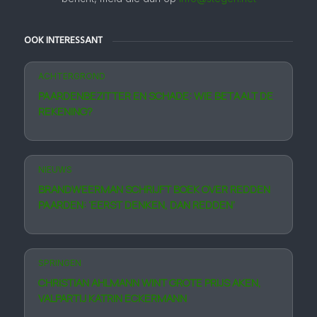
OOK INTERESSANT
ACHTERGROND
PAARDENBEZITTER EN SCHADE: WIE BETAALT DE
REKENING?
NIEUWS
BRANDWEERMAN SCHRIJFT BOEK OVER REDDEN
PAARDEN: ‘EERST DENKEN, DAN REDDEN’
SPRINGEN
CHRISTIAN AHLMANN WINT GROTE PRIJS AKEN,
VALPARTIJ KATRIN ECKERMANN