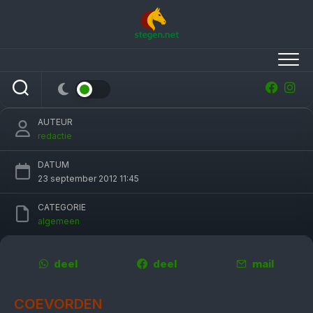
Skip
to
content
Vrouw omgekomen bij botsing met paard bij
Coevorden
AUTEUR
redactie
DATUM
23 september 2012 11:45
CATEGORIE
algemeen
deel
deel
mail
COEVORDEN