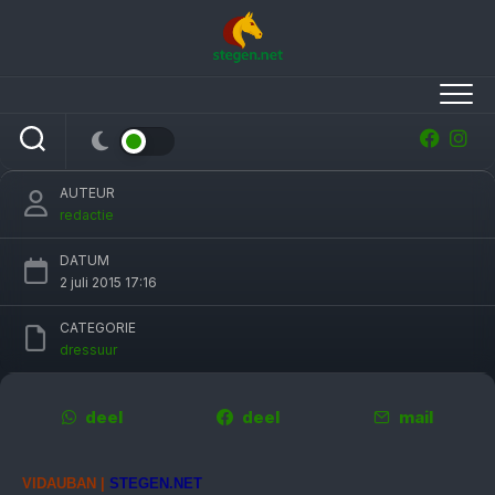
Skip
to
content
Ook Young Riders grijpen zilver op EK-
dressuur Vidauban
AUTEUR
redactie
DATUM
2 juli 2015 17:16
CATEGORIE
dressuur
deel
deel
mail
VIDAUBAN |
STEGEN.NET