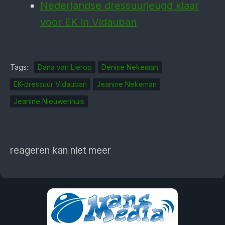
Nederlandse dressuurjeugd klaar
voor EK in Vidauban
Tags:
Dana van Lierop
Denise Nekeman
EK-dressuur Vidauban
Jeanine Nekeman
Jeanine Nieuwenhuis
reageren kan niet meer