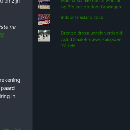
 en zijn
Marsha Schütte eerste win­naar
op 61e editie Indoor Groningen
Indoor Friesland 2026
iste na
Drentse dressuurtitels verdeeld:
16
Astrid Smak-Brouwer kampioen
ZZ-licht
 rekening
 paard
ring in