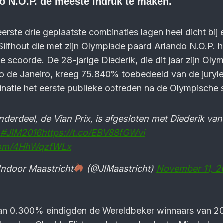
o N.O.P. de meeste indruk te maken.
rste drie geplaatste combinaties lagen heel dicht bij e
ilfhout die met zijn Olympiade paard Arlando N.O.P. h
 scoorde. De 28-jarige Diederik, die dit jaar zijn Oly
o de Janeiro, kreeg 75.840% toebedeeld van de juryl
atie het eerste publieke optreden na de Olympische 
nderdeel, de Vian Prix, is afgesloten met Diederik van
!
#JIM2016
https://t.co/EBV88fGWvi
.com/4HhWqzfWLx
ndoor Maastricht
(@JIMaastricht)
November 11, 2
van 0.300% eindigden de Wereldbeker winnaars van 20