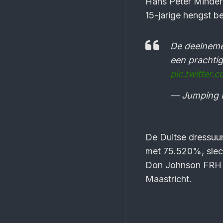
Hans Peter Minderh
15-jarige hengst 
De deelnemer
een prachti
pic.twitter
— Jumping M
De Duitse dressuur
met 75.520%, slec
Don Johnson FRH ma
Maastricht.