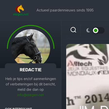
Skip
to
Actueel paardennieuws sinds 1995
content
REDACTIE
Heb je tips en/of aanmerkingen
of verbeteringen bij dit bericht,
meld die dan op
info@stegen.net