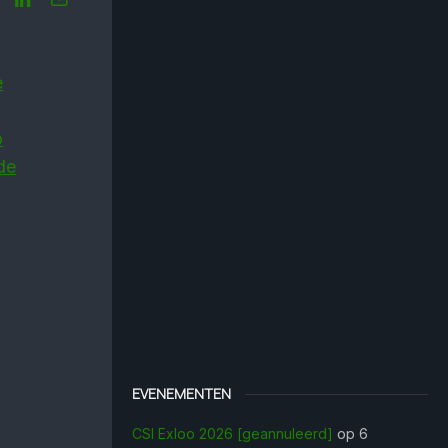
e
o
fde
EVENEMENTEN
CSI Exloo 2026 [geannuleerd]
op 6