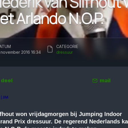
iederik van Silfhout
et Arlando N.O.P.
ATUM
CATEGORIE
1 november 2016 16:34
dressuur
deel
mail
| JIM
lfhout won vrijdagmorgen bij Jumping Indoor
Grand Prix dressuur. De regerend Nederlands k