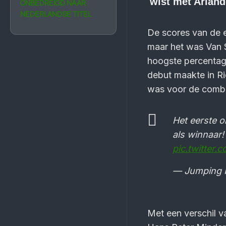
wist met Arland
ONBEDREIGD NAAR
NEDERLANDSE TITEL
De scores van de ee
maar het was Van S
hoogste percentage
debut maakte in Ri
was voor de combin
Het eerste o
als winnaar
pic.twitter
— Jumping I
Met een verschil 