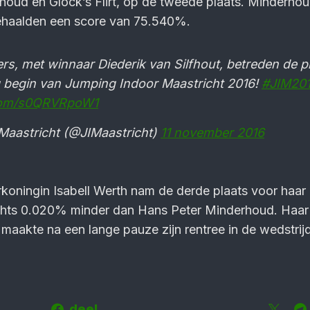
oud en Glock’s Flirt, op de tweede plaats. Minderhoud
behaalden een score van 75.540%.
s, met winnaar Diederik van Silfhout, betreden de p
g begin van Jumping Indoor Maastricht 2016!
#JIM20
.com/s0QRVRpoW1
aastricht (@JIMaastricht)
11 november 2016
koningin Isabell Werth nam de derde plaats voor haar
hts 0.020% minder dan Hans Peter Minderhoud. Haar
akte na een lange pauze zijn rentree in de wedstrijd
deel