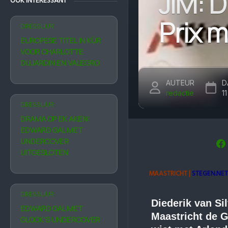
JIM: D
OOK INTERESSANT
Prix m
DRESSUUR
EUROPESE TITEL IN KÜR
VOOR CHARLOTTE
DUJARDIN EN VALEGRO
AUTEUR
D
redactie
1
DRESSUUR
DRAMA OP EK AKEN:
EDWARD GAL MET
UNDERCOVER
UITGESLOTEN
MAASTRICHT |
STEGEN.NET 
DRESSUUR
Diederik van Si
EDWARD GAL MET
Maastricht de 
GLOCK’S UNDERCOVER