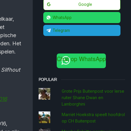
Google
WhatsApp
lkaar,
et
Telegram
mpische
eden. Het
spelen.
Chat op WhatsApp
 Silfhout
POPULAIR
Grote Prijs Buitenpost voor Ierse
ruiter Shane Dwan en
016
Lamborghini
Marriët Hoekstra speelt hoofdrol
op CH Buitenpost
16,