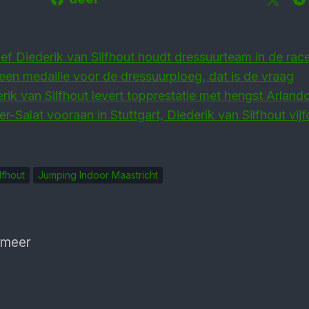
f Diederik van Silfhout houdt dressuurteam in de rac
 een medaille voor de dressuurploeg, dat is de vraag
ik van Silfhout levert topprestatie met hengst Arland
er-Salat vooraan in Stuttgart, Diederik van Silfhout vij
lfhout
Jumping Indoor Maastricht
 meer