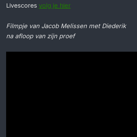
Livescores
volg je hier
Filmpje van Jacob Melissen met Diederik
na afloop van zijn proef