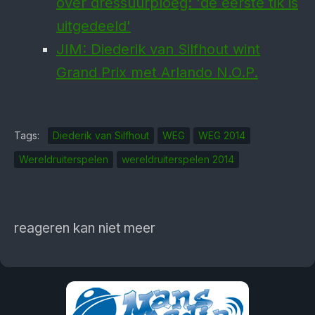
over dressuurploeg: 'de eerste tik is
uitgedeeld'
JIM: Diederik van Silfhout wint
Grand Prix met Arlando N.O.P.
Tags:
Diederik van Silfhout
WEG
WEG 2014
Wereldruiterspelen
wereldruiterspelen 2014
reageren kan niet meer