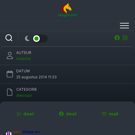
Skip
to
content
WEG: Diederik van Silfhout levert topprestatie
met hengst Arlando
AUTEUR
redactie
DATUM
25 augustus 2014 11:33
CATEGORIE
dressuur
deel
deel
mail
CAEN |
STEGEN.NET