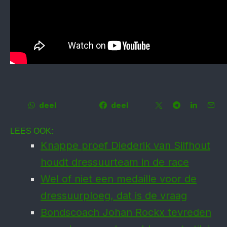
deel
deel
LEES OOK:
Knappe proef Diederik van Silfhout
houdt dressuurteam in de race
Wel of niet een medaille voor de
dressuurploeg, dat is de vraag
Bondscoach Johan Rockx tevreden