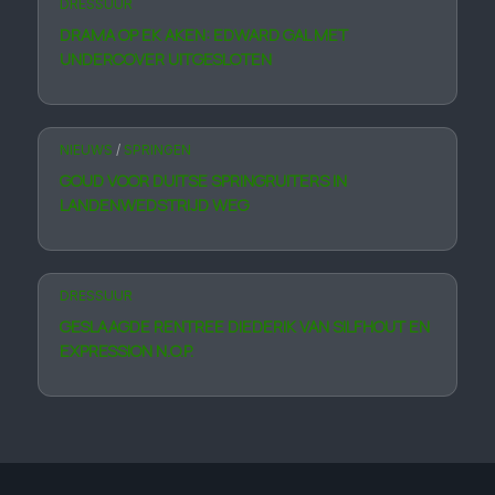
DRESSUUR
DRAMA OP EK AKEN: EDWARD GAL MET
UNDERCOVER UITGESLOTEN
NIEUWS
/
SPRINGEN
GOUD VOOR DUITSE SPRINGRUITERS IN
LANDENWEDSTRIJD WEG
DRESSUUR
GESLAAGDE RENTREE DIEDERIK VAN SILFHOUT EN
EXPRESSION N.O.P.