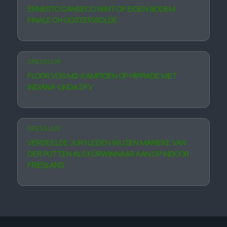
ERNESTO CANSECO WINT OP EIGEN BODEM
FINALE CH OOSTER­WOLDE
DRESSUUR
FLOOR VOS M2-KAMPIOEN OP HIPPIADE MET
INDIANA-LINDA DFV
DRESSUUR
VERDEELDE JURYLEDEN WIJZEN MARIEKE VAN
DER PUTTEN ALS KÜRWINNAAR AAN OP INDOOR
FRIESLAND