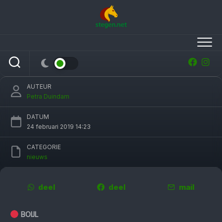
Skip
to
content
Geslaagde bijeenkomst fokvereniging:
‘voorwaarts rijden en schakelen’
AUTEUR
Petra Duindam
DATUM
24 februari 2019 14:23
CATEGORIE
nieuws
deel
deel
mail
BOIJL