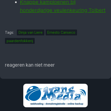
Knappe kampioenen bij
honderdjarige veulenkeuring Tolbert
Tags:
Dinja van Liere
Ernesto Canseco
paardenfokkerij
reageren kan niet meer