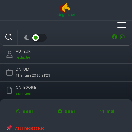
Skip
to
content
Andrew Kocher razendsnel in 1.40-finale
Indoor Groningen
AUTEUR
redactie
DATUM
11 januari 2020 21:23
CATEGORIE
springen
deel
deel
mail
ZUIDBROEK