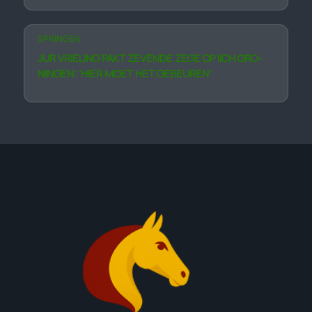
SPRINGEN
JUR VRIELING PAKT ZEVENDE ZEGE OP IICH GRO­
NINGEN: ‘HIER MOET HET GE­BEUREN’