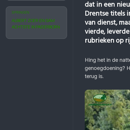
dat in een nie
Drentse titels 
SPRINGEN
ALBERT ZOER EN SAM
van dienst, maa
ACHTSTE IN PADERBORN
vierde, leverde
rubrieken op ri
Hing het in de nat
genoegdoening? Hoe
terug is.