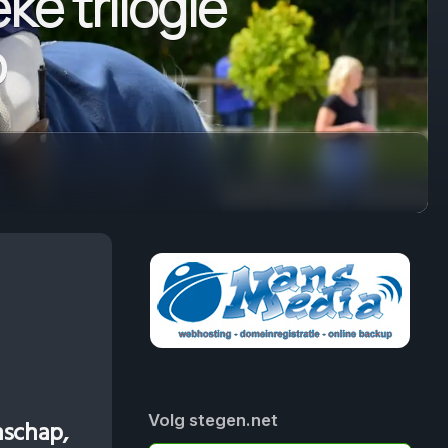
ke trilogie
p
Volg stegen.net
nschap,