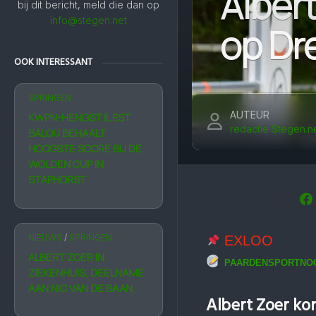
Albert
bij dit bericht, meld die dan op
info@stegen.net
op Dr
OOK INTERESSANT
SPRINGEN
AUTEUR
KWPN-HENGST IL EST
redactie Stegen.n
BALOU BEHAALT
HOOGSTE SCORE BIJ DE
WOLDEN CUP IN
STAPHORST
NIEUWS
/
SPRINGEN
EXLOO
ALBERT ZOER IN
PAARDENSPORTNO
ZIEKENHUIS, DEELNAME
AAN NIC VAN DE BAAN
Albert Zoer ko