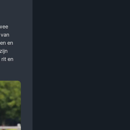
twee
 van
den en
ijn
rit en