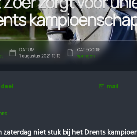
 Zoer zorgt voor unie
ents kampioenscha
DATUM
CATEGORIE
et
1 augustus 2021 13:13
springen
deel
mail
ORD
n zaterdag niet stuk bij het Drents kampioe