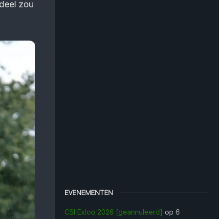
 deel zou
EVENEMENTEN
CSI Exloo 2026 [geannuleerd]
op 6