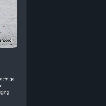
rachtige
n
iging