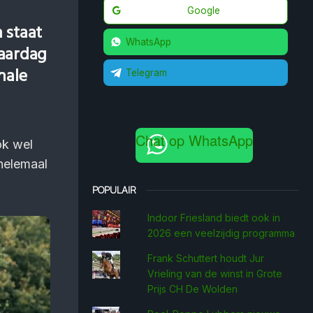
Google
n staat
WhatsApp
jaardag
nale
Telegram
Chat op WhatsApp
ok wel
 helemaal
POPULAIR
Indoor Friesland biedt ook in
2026 een veelzijdig programma
Frank Schuttert houdt Jur
Vrieling van de winst in Grote
Prijs CH De Wolden