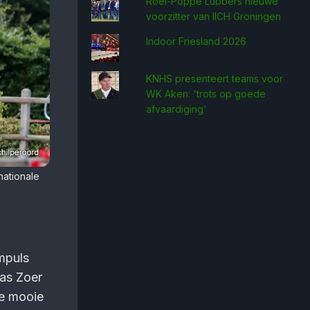
Roel-Poppe Lubbers nieuwe
voorzitter van IICH Groningen
Indoor Friesland 2026
KNHS presenteert teams voor
WK Aken: 'trots op goede
afvaardiging'
nationale
mpuls
was Zoer
le mooie