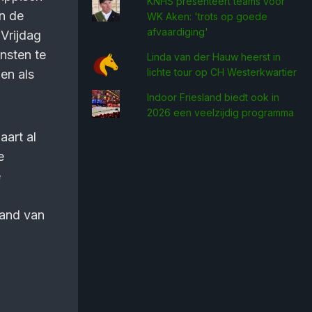
KNHS presenteert teams voor
n de
WK Aken: 'trots op goede
afvaardiging'
 Vrijdag
nsten te
Linda van der Hauw heerst in
lichte tour op CH Westerkwartier
gen als
Indoor Friesland biedt ook in
2026 een veelzijdig programma
aart al
e
e
tand van