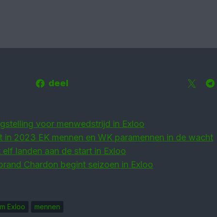
deel
gstelling voor menwedstrijd in Exloo
pt in 2023 EK mennen en WK para­mennen in de wacht
 elf landen aan de start in Exloo
brand Chardon begint seizoen in Exloo
um Exloo
mennen