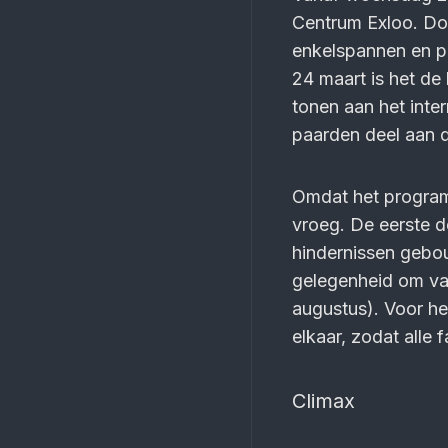
Centrum Exloo. Don
enkel­spannen en p
24 maart is het de
tonen aan het inter
paarden deel aan d
Omdat het programm
vroeg. De eerste d
hindernissen gebou
gelegen­heid om v
augustus). Voor het
elkaar, zodat alle
Climax