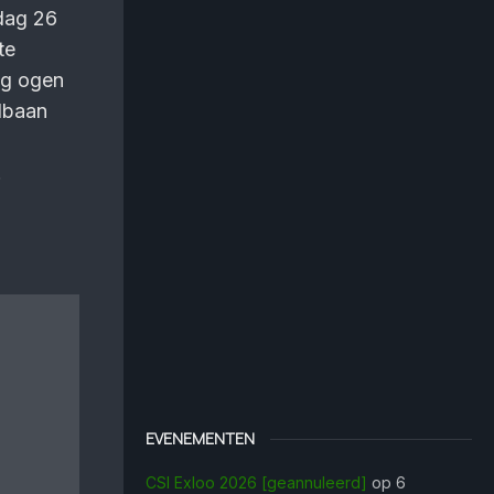
ndag 26
te
dag ogen
dbaan
.
EVENEMENTEN
CSI Exloo 2026 [geannuleerd]
op 6