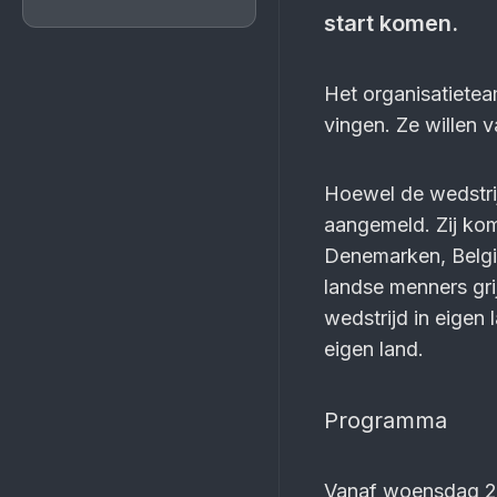
start komen.
Het organisatieteam
vingen. Ze willen 
Hoewel de wedstrij
aan­gemeld. Zij kom
Denemarken, België
landse menners gri
wedstrijd in eigen 
eigen land.
Programma
Vanaf woensdag 22 