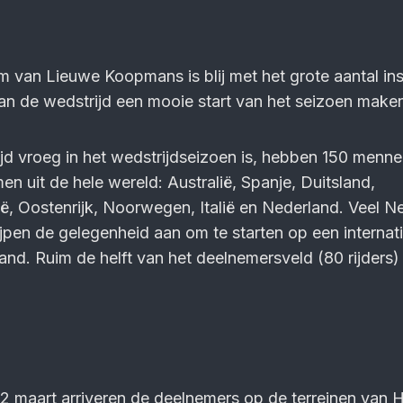
 van Lieuwe Koop­mans is blij met het grote aantal ins
van de wedstrijd een mooie start van het seizoen make
d vroeg in het wed­strijd­seizoen is, hebben 150 menne
en uit de hele wereld: Australië, Spanje, Duitsland,
, Oostenrijk, Noorwegen, Italië en Nederland. Veel N
jpen de gelegenheid aan om te starten op een inter­nat
land. Ruim de helft van het deel­nemers­veld (80 rijders)
maart arriveren de deel­nemers op de terreinen van 