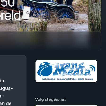
150
reld
in
augus­
n­
Volg stegen.net
aan de