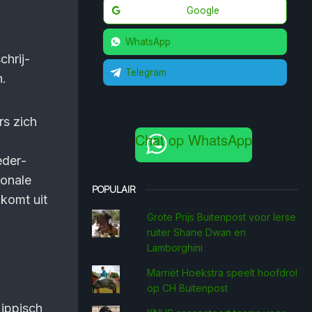
Google
WhatsApp
chrij­
Telegram
n.
rs zich
Chat op WhatsApp
eder­
ionale
POPULAIR
 komt uit
Grote Prijs Buitenpost voor Ierse
ruiter Shane Dwan en
Lamborghini
Marriët Hoekstra speelt hoofdrol
op CH Buitenpost
Hippisch