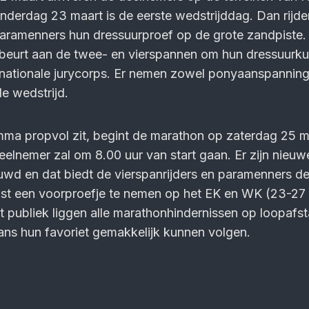
derdag 23 maart is de eerste wedstrijddag. Dan rijde
ara­menners hun dressuur­proef op de grote zand­piste.
 beurt aan de twee- en vier­spannen om hun dressuur­ku
­natio­nale jurycorps. Er nemen zowel pony­aan­spannin
e wedstrijd.
a propvol zit, begint de marathon op zater­dag 25 m
eel­nemer zal om 8.00 uur van start gaan. Er zijn nieuw
wd en dat biedt de vier­span­rijders en para­menners d
ast een voor­proefje te nemen op het EK en WK (23-27
 publiek liggen alle mara­thon­hinder­nissen op loop­afs
 fans hun favoriet gemakkelijk kunnen volgen.