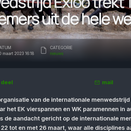
dstrijd Exloo trekt 
emers uit de hele we
ATUM
CATEGORIE
0 maart 2023 16:18
nieuws
deel
mail
anisatie van de inter­nationale men­wed­strijd 
naar het EK vier­spannen en WK para­mennen in 
is de aan­dacht gericht op de inter­nationale me
22 tot en met 26 maart, waar alle disci­plines 