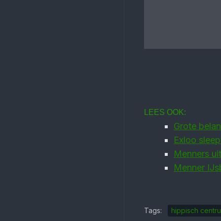
LEES OOK:
Grote belan
Exloo slee
Menners uit
Menner IJs
Tags:
hippisch centr