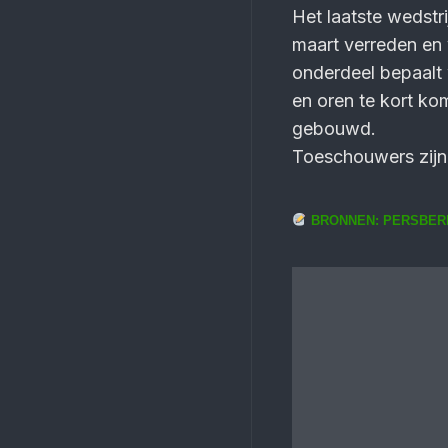
Het laatste wedstr
maart verreden en 
onder­deel bepaalt 
en oren te kort k
gebouwd.
Toeschouwers zijn 
BRONNEN: PERSBERI