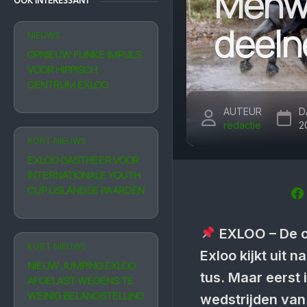
Menwe
OOK INTERESSANT
deeln
NIEUWS
OPNIEUW FLINKE IMPULS
VOOR HIPPISCH
CENTRUM EXLOO
AUTEUR
D
redactie
2
KORT NIEUWS
EXLOO GASTHEER VOOR
INTERNATIONALE YOUTH
CUP IJSLANDSE PAARDEN
EXLOO – De org
KORT NIEUWS
Exloo kijkt uit 
NIEUW JUMPING EXLOO
tus. Maar eerst 
AFGE­LAST WEGENS TE
WEINIG BELANG­STELLING
wedstrijden van 