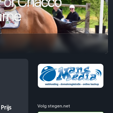
 For Chacco
urne
Prijs
Volg stegen.net