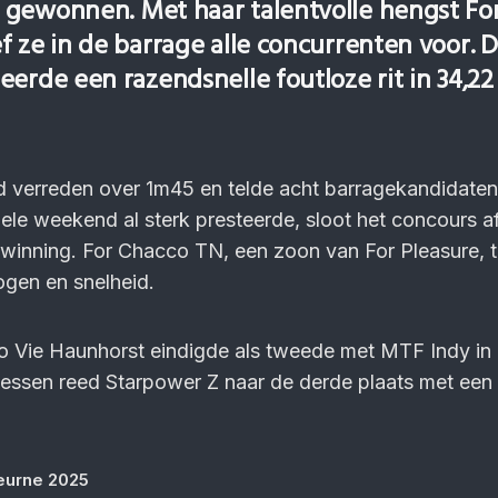
gewonnen. Met haar talentvolle hengst Fo
f ze in de barrage alle concurrenten voor. 
erde een razendsnelle foutloze rit in 34,22
d verreden over 1m45 en telde acht barragekandidaten
hele weekend al sterk presteerde, sloot het concours a
rwinning. For Chacco TN, een zoon van For Pleasure, 
ogen en snelheid.
ro Vie Haunhorst eindigde als tweede met MTF Indy in
ssen reed Starpower Z naar de derde plaats met een t
Deurne 2025