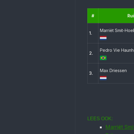
#
Rui
Marriët Smit-Hoe
1.
Pedro Vie Haunh
2.
Max Driessen
3.
LEES OOK:
Marriët Smi