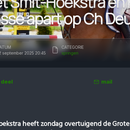
ët Smit-Hoekstra en
asse apart op Ch De
ATUM
CATEGORIE
2 september 2025 20:45
springen
deel
mail
oekstra heeft zondag overtuigend de Grote 