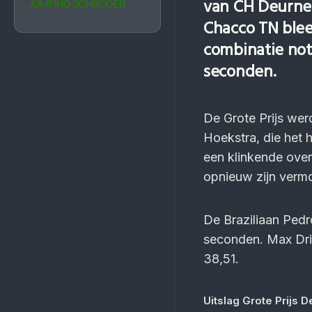
van CH Deurne 
JUMPING SCHRÖDER
Chacco TN blee
combinatie note
seconden.
De Grote Prijs wer
Hoekstra, die het 
een klinkende ove
opnieuw zijn verm
De Braziliaan Ped
seconden. Max Drie
38,51.
Uitslag Grote Prijs 