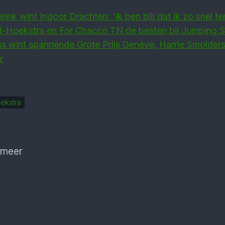
rink wint Indoor Drachten: 'ik ben blij dat ik zo snel t
t-Hoek­stra en For Chacco TN de besten bij Jumping 
s wint spannende Grote Prijs Genève, Harrie Smolder
r
oekstra
 meer