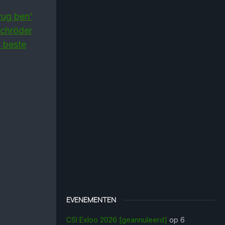
erug ben'
Schröder
s beste
EVENEMENTEN
CSI Exloo 2026 [geannuleerd]
op 6