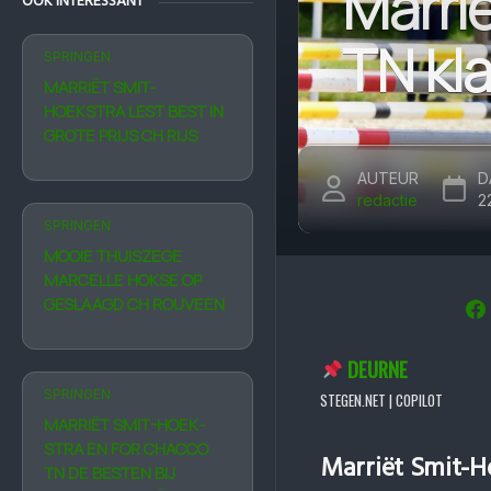
Marri
OOK INTERESSANT
TN kl
SPRINGEN
MARRIËT SMIT-
HOEKSTRA LEST BEST IN
GROTE PRIJS CH RIJS
AUTEUR
D
redactie
2
SPRINGEN
MOOIE THUISZEGE
MARCELLE HOKSE OP
GESLAAGD CH ROUVEEN
DEURNE
SPRINGEN
STEGEN.NET | COPILOT
MARRIËT SMIT-HOEK­
STRA EN FOR CHACCO
Marriët Smit-H
TN DE BESTEN BIJ