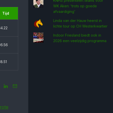
KNHS presenteert teams voor
WK Aken: 'trots op goede
afvaardiging'
Tijd
Linda van der Hauw heerst in
lichte tour op CH Westerkwartier
34.22
Indoor Friesland biedt ook in
2026 een veelzijdig programma
36.56
8.51
rote