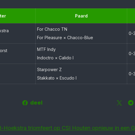
ter
Paard
For Chacco TN
kstra
0-
For Pleasure × Chacco-Blue
MTF Indy
orst
0-
Indoctro × Calido I
Starpower Z
0-3
Stakkato × Escudo I
deel
t-Hoekstra triomfeert op CSI Houten opnieuw in een G