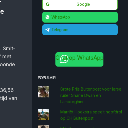
r
Google
De
WhatsApp
Telegram
. Smit-
Chat op WhatsApp
f met
toonde
POPULAIR
Grote Prijs Buitenpost voor Ierse
 36,56
ruiter Shane Dwan en
ijd van
Lamborghini
Marriët Hoekstra speelt hoofdrol
op CH Buitenpost