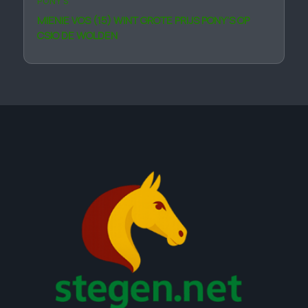
PONY'S
MIENIE VOS (15) WINT GROTE PRIJS PONY’S OP
CSIO DE WOLDEN