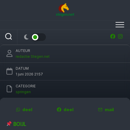
Skip
to
content
Ierse ruiters opvallend sterk in Grote Prijs CH
Oosterwolde
AUTEUR
redactie Stegen.net
DATUM
1 juni 2026 21:57
CATEGORIE
springen
deel
deel
mail
BOIJL