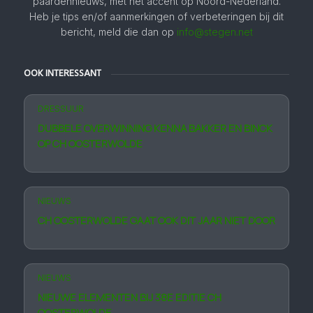
paardennieuws, met het accent op Noord-Nederland.
Heb je tips en/of aanmerkingen of verbeteringen bij dit
bericht, meld die dan op
info@stegen.net
OOK INTERESSANT
DRESSUUR
DUBBELE OVERWINNING KENNA BAKKER EN BINCK
OP CH OOSTERWOLDE
NIEUWS
CH OOSTERWOLDE GAAT OOK DIT JAAR NIET DOOR
NIEUWS
NIEUWE ELEMENTEN BIJ 38E EDITIE CH
OOSTERWOLDE