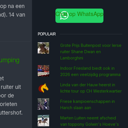
 op na een
Chat op WhatsApp
d). 14 van
POPULAIR
Grote Prijs Buitenpost voor Ierse
ruiter Shane Dwan en
Lamborghini
 Jumping
Indoor Friesland biedt ook in
2026 een veelzijdig programma
et
Linda van der Hauw heerst in
iter uit
lichte tour op CH Westerkwartier
oor de
Friese kampioenschappen in
vorieten
Harich slaan aan
uttershof.
Marten Luiten neemt afscheid
van toppony Golwin's Hoeve's