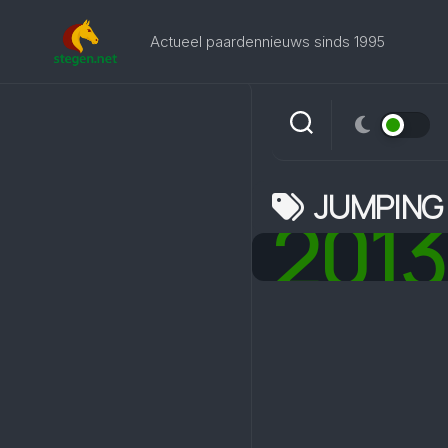
Skip
to
Actueel paardennieuws sinds 1995
content
JUMPING
2013