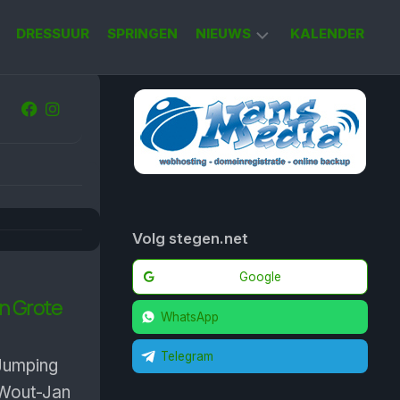
DRESSUUR
SPRINGEN
NIEUWS
KALENDER
KORT
NIEUWS
Volg stegen.net
Google
n Grote
WhatsApp
Telegram
 Jumping
 Wout-Jan