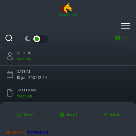
Skip
to
content
Nederlandse dressuurtitel voor Gonnelien
Rothenberger
AUTEUR
redactie
DATUM
10 juni 2001 18:54
CATEGORIE
dressuur
deel
deel
mail
NIJMEGEN |
STEGEN.NET