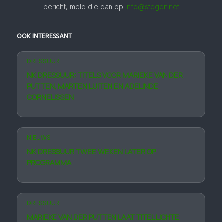
bericht, meld die dan op
info@stegen.net
OOK INTERESSANT
DRESSUUR
NK DRESSUUR: TITELS VOOR MARIEKE VAN DER
PUTTEN, MARTEN LUITEN EN ADELINDE
CORNELISSEN
NIEUWS
NK DRESSUUR TWEE WEKEN LATER OP
PROGRAMMA
DRESSUUR
MARIEKE VAN DER PUTTEN LAAT TITEL LICHTE