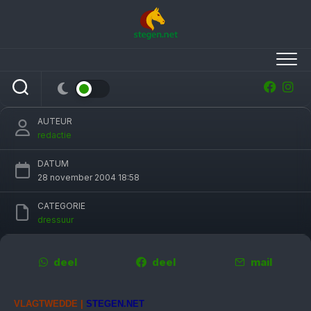
Skip
to
content
Emmelie Scholtens doet goede zaken bij
NZO-competitie
AUTEUR
redactie
DATUM
28 november 2004 18:58
CATEGORIE
dressuur
deel
deel
mail
VLAGTWEDDE |
STEGEN.NET