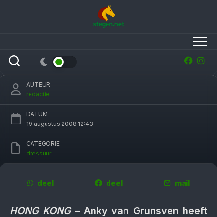
Skip
to
content
Anky heeft goud
AUTEUR
redactie
DATUM
19 augustus 2008 12:43
CATEGORIE
dressuur
deel
deel
mail
HONG KONG
– Anky van Grunsven heeft