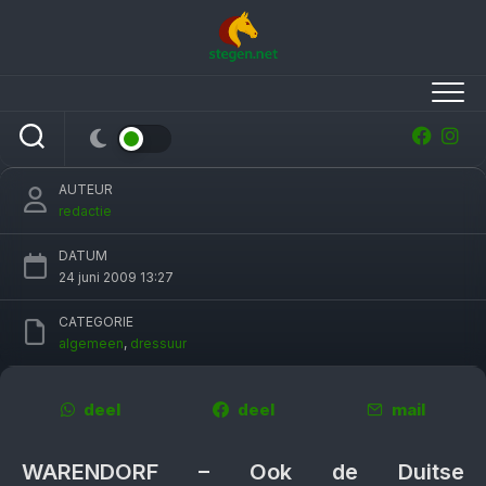
Skip
to
content
Isabell Werth geschorst na dopinggebruik
AUTEUR
redactie
DATUM
24 juni 2009 13:27
CATEGORIE
algemeen
,
dressuur
deel
deel
mail
WARENDORF – Ook de Duitse