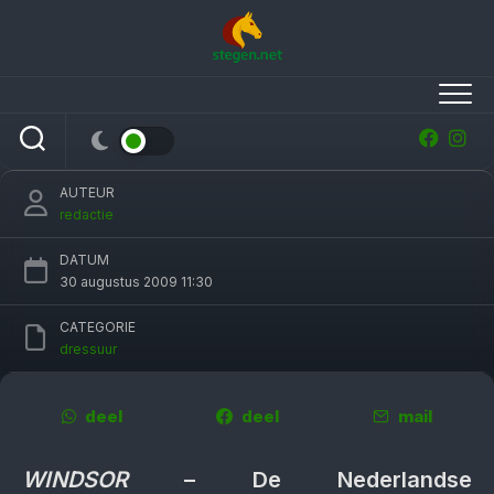
Skip
to
content
Dressuurploeg schrijft geschiedenis op EK
Windsor
AUTEUR
redactie
DATUM
30 augustus 2009 11:30
CATEGORIE
dressuur
deel
deel
mail
WINDSOR
– De Nederlandse