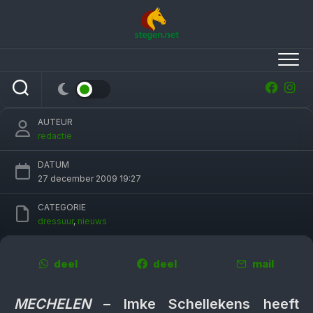
Skip
to
content
Imke Schellekens de beste in wereldbeker
Mechelen
AUTEUR
redactie
DATUM
27 december 2009 19:27
CATEGORIE
dressuur
,
nieuws
deel
deel
mail
MECHELEN
– Imke Schellekens heeft