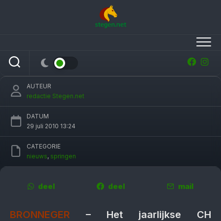
Skip
to
content
Jennie Zoer en Robert Roordink beoordelen
B-springen
AUTEUR
redactie Stegen.net
DATUM
29 juli 2010 13:24
CATEGORIE
nieuws
,
springen
deel
deel
mail
BRONNEGER
– Het jaarlijkse CH