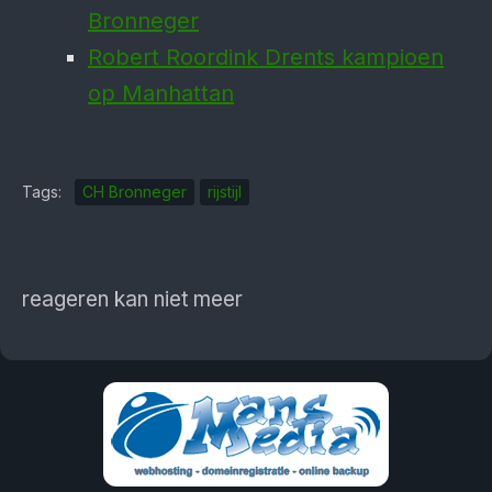
Bronneger
Robert Roordink Drents kampioen
op Manhattan
Tags:
CH Bronneger
rijstijl
reageren kan niet meer