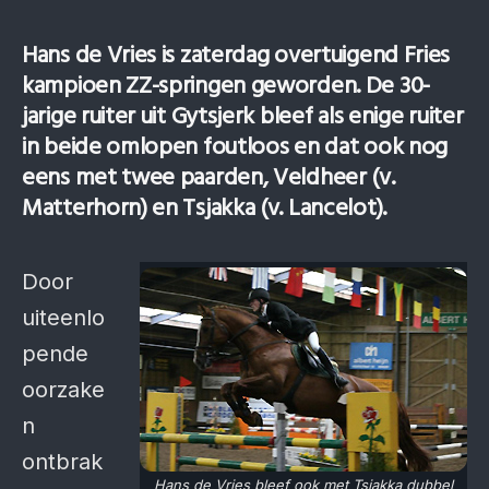
Hans de Vries is zaterdag overtuigend Fries
kampioen ZZ-springen geworden. De 30-
jarige ruiter uit Gytsjerk bleef als enige ruiter
in beide omlopen foutloos en dat ook nog
eens met twee paarden, Veldheer (v.
Matterhorn) en Tsjakka (v. Lancelot).
Door
uiteenlo
pende
oorzake
n
ontbrak
Hans de Vries bleef ook met Tsjakka dubbel