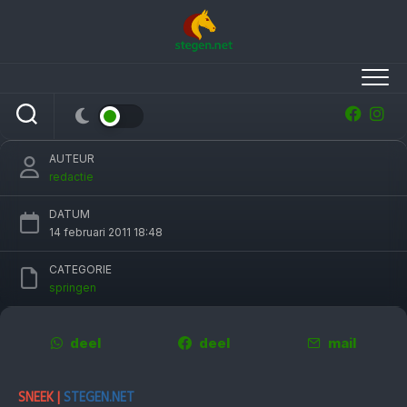
Skip
to
content
Hans de Vries in Friesland op eenzame hoogte
AUTEUR
redactie
DATUM
14 februari 2011 18:48
CATEGORIE
springen
deel
deel
mail
SNEEK |
STEGEN.NET