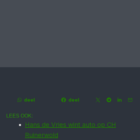
deel
deel
LEES OOK:
Hans de Vries wint auto op CH
Ruinerwold