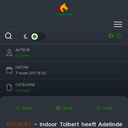
Skip
to
content
Adelinde Cornelissen geeft clinic op Indoor
Tolbert
AUTEUR
redactie
DATUM
7 maart 2011 19:30
CATEGORIE
dressuur
deel
deel
mail
TOLBERT
– Indoor Tolbert heeft Adelinde