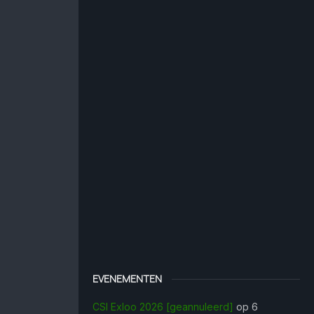
EVENEMENTEN
CSI Exloo 2026 [geannuleerd]
op 6