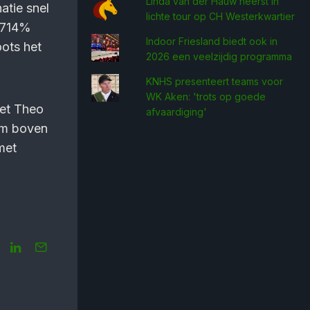
Linda van der Hauw heerst in
tie snel
lichte tour op CH Westerkwartier
1,714%
Indoor Friesland biedt ook in
ots het
2026 een veelzijdig programma
KNHS presenteert teams voor
WK Aken: 'trots op goede
met Theo
afvaardiging'
im boven
met