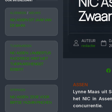
NIC A
OOK INTERESSANT
Zwaar
ALGEMEEN
/
NIEUWS
NIC ASSEN DIT JAAR VAN
DE BAAN
AUTEUR
D
redactie
2
TUIGPAARDEN
NIC ASSEN: LAMBERTUS
HUCKRIEDE WINT MET
TUIGPAARDHENGST
EEBERT
ASSEN
SPRINGEN
Lynne Maas uit 
NIC ASSEN: ZEGE VOOR
het NIC in Asse
BRITSE YAZMIN PINCHEN
concurrentie.