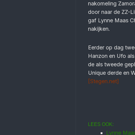
nakomeling Zamora
door naar de ZZ-L
gaf Lynne Maas Ch
nakijken.
Eerder op dag twe
Hanzon en Ufo als
de als tweede gep
Unique derde en Wi
[Stegen.net]
LEES OOK:
Lynne Maas