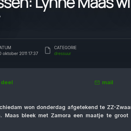
ssen: Lynne Maas wi
ATUM
CATEGORIE
0 oktober 2011 17:37
dressuur
deel
mail
Schiedam won donderdag afgetekend te ZZ-Zwaar
n. Maas bleek met Zamora een maatje te groot