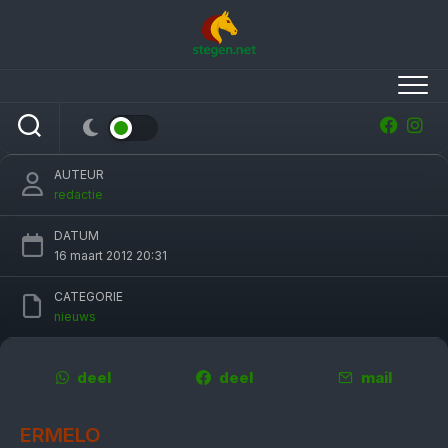
Skip
to
content
Lynne Maas pakt KNHS-titel in ZZ-Zwaar
AUTEUR
redactie
DATUM
16 maart 2012 20:31
CATEGORIE
nieuws
deel
deel
mail
ERMELO