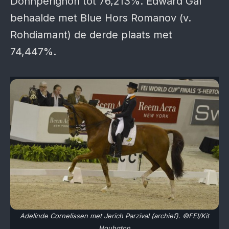
Donnperignon tot 76,213%. Edward Gal
behaalde met Blue Hors Romanov (v.
Rohdiamant) de derde plaats met
74,447%.
Adelinde Cornelissen met Jerich Parzival (archief). ©FEI/Kit
Houhgton