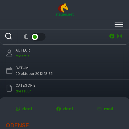
Skip
to
content
Goede start voor Adelinde en Parzival in
Odense
AUTEUR
redactie
DATUM
20 oktober 2012 18:35
CATEGORIE
dressuur
deel
deel
mail
ODENSE