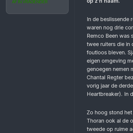
op z’n naam.
AF IN VRAGENDER
In de beslissende 
waren nog drie com
Remco Been was sn
twee ruiters die in
foutloos bleven. Sj
eigen omgeving m
genoegen nemen m
Chantal Regter bez
vorig jaar de derde
Heartbreaker). In 
Zo hoog stond het 
Thoran ook al de 
tweede op ruime ac