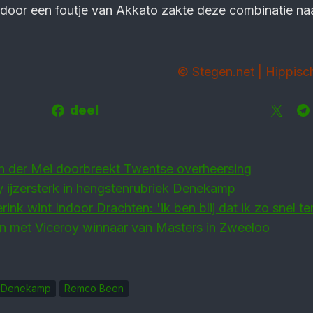
 door een foutje van Akkato zakte deze combinatie na
© Stegen.net | Hippis
deel
an der Mei doorbreekt Twentse overheersing
y ijzersterk in hengstenrubriek Denekamp
rink wint Indoor Drachten: 'ik ben blij dat ik zo snel t
 met Viceroy winnaar van Masters in Zweeloo
r Denekamp
Remco Been