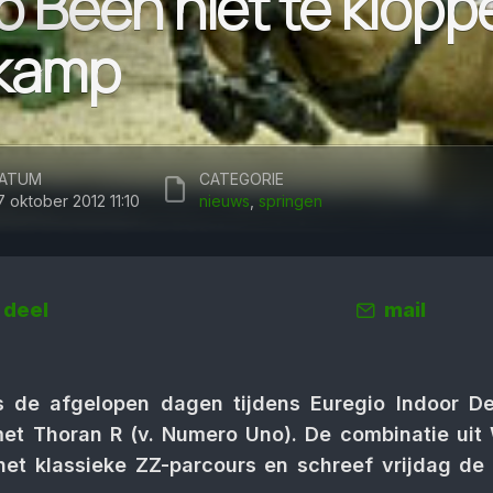
 Been niet te kloppe
kamp
ATUM
CATEGORIE
7 oktober 2012 11:10
nieuws
,
springen
deel
mail
de afgelopen dagen tijdens Euregio Indoor D
et Thoran R (v. Numero Uno). De combinatie uit
et klassieke ZZ-parcours en schreef vrijdag de