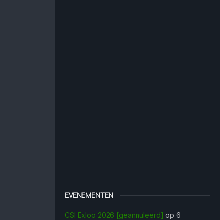
EVENEMENTEN
CSI Exloo 2026 [geannuleerd]
op 6