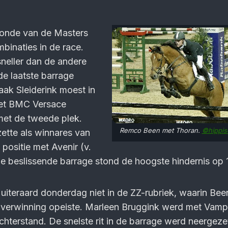
ronde van de Masters
binaties in de race.
eller dan de andere
 de laatste barrage
aak Sleiderink moest in
et BMC Versace
et de tweede plek.
Remco Been met Thoran.
©hippis
ette als winnares van
 positie met Avenir (v.
de beslissende barrage stond de hoogste hindernis op 
uiteraard donderdag niet in de ZZ-rubriek, waarin Bee
overwinning opeiste. Marleen Bruggink werd met Vamp
hterstand. De snelste rit in de barrage werd neergeze