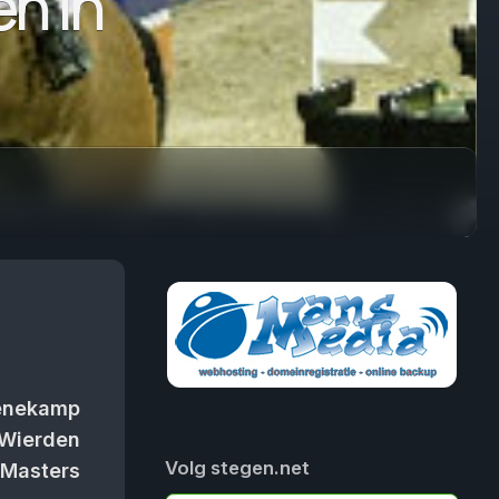
n in
enekamp
 Wierden
Volg stegen.net
 Masters