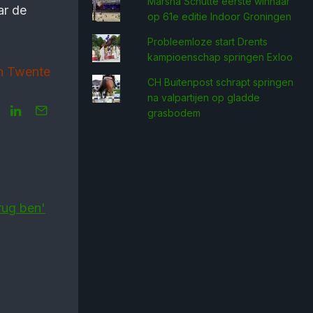
Marsha Schütte eerste win­naar
ar de
op 61e editie Indoor Groningen
Probleemloze start Drents
kampioenschap springen Exloo
ch Twente
CH Buitenpost schrapt springen
na valpartijen op gladde
grasbodem
erug ben'