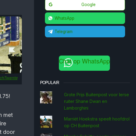
Google
WhatsApp
Telegram
Chat op WhatsApp
chTwente
POPULAIR
Grote Prijs Buitenpost voor Ierse
1.75!
ruiter Shane Dwan en
Lamborghini
n met
Marriët Hoekstra speelt hoofdrol
ire
op CH Buitenpost
t door