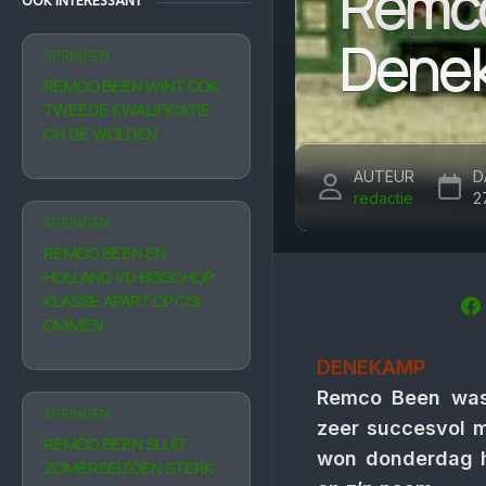
Remco
OOK INTERESSANT
Dene
SPRINGEN
REMCO BEEN WINT OOK
TWEEDE KWALIFICATIE
CH DE WOLDEN
AUTEUR
D
redactie
2
SPRINGEN
REMCO BEEN EN
HOLLAND VD BISSCHOP
KLASSE APART OP CSI
OMMEN
DENEKAMP
Remco Been was 
SPRINGEN
zeer succesvol m
REMCO BEEN SLUIT
won donderdag h
ZOMERSEIZOEN STERK