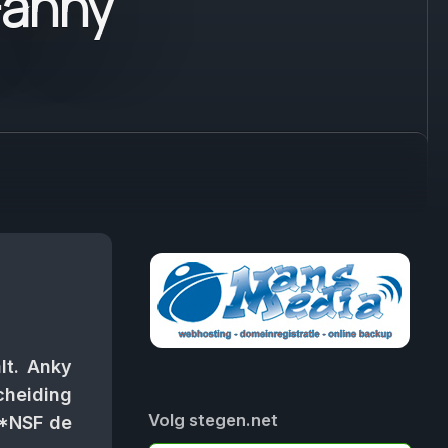
Fanny
lt. Anky
cheiding
Volg stegen.net
C*NSF de