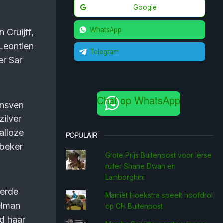
Google
WhatsApp
 Cruijff,
 Leontien
Telegram
er Sar
Chat op WhatsApp
unsven
zilver
alloze
POPULAIR
dbeker
Grote Prijs Buitenpost voor Ierse
ruiter Shane Dwan en
Lamborghini
eerde
Marriët Hoekstra speelt hoofdrol
elman
op CH Buitenpost
d haar