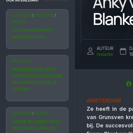
Anky 
OOK INTERESSANT
Blank
ALGEMEEN
/
DRESSUUR
/
NIEUWS
VAN GRUNSVEN NIET
NAAR KENTUCKY
AUTEUR
D
redactie
1
DRESSUUR
GEBLESSEERDE ANKY
VERTROUWT OP BONFIRE
OM WEER ROUTINE OP
TE DOEN
AMSTERDAM
Ze heeft in de p
DRESSUUR
/
NIEUWS
van Grunsven kr
KARIGE BELONING VOOR
bij. De succesv
EMOTIONELE ANKY EN