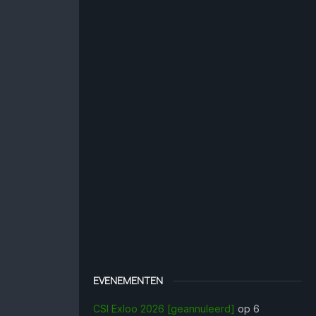
EVENEMENTEN
CSI Exloo 2026 [geannuleerd]
op 6