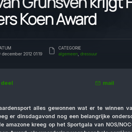
van Grunsven krijgt 
ers Koen Award
ATUM
CATEGORIE
9 december 2012 01:19
algemeen
,
dressuur
deel
mail
aardensport alles gewonnen wat er te winnen va
eeg er dinsdagavond nog een belangrijke onders
olle amazone kreeg op het Sportgala van NOS/NO