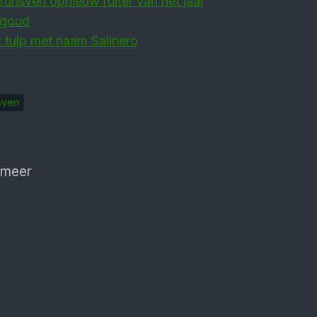
unsven opnieuw ruiter van het jaar
 goud
 tulp met naam Salinero
sven
 meer