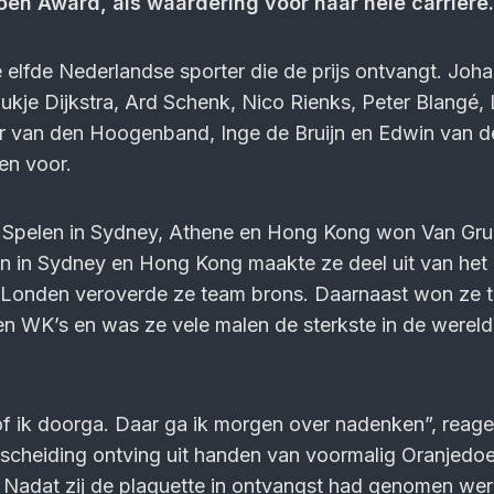
en Award, als waardering voor haar hele carrière.
elfde Nederlandse sporter die de prijs ontvangt. Johan
ukje Dijkstra, Ard Schenk, Nico Rienks, Peter Blangé,
r van den Hoogenband, Inge de Bruijn en Edwin van d
en voor.
 Spelen in Sydney, Athene en Hong Kong won Van Gr
en in Sydney en Hong Kong maakte ze deel uit van het 
 Londen veroverde ze team brons. Daarnaast won ze t
en WK’s en was ze vele malen de sterkste in de werel
 of ik doorga. Daar ga ik morgen over nadenken”, reag
rscheiding ontving uit handen van voormalig Oranjedo
 Nadat zij de plaquette in ontvangst had genomen wer