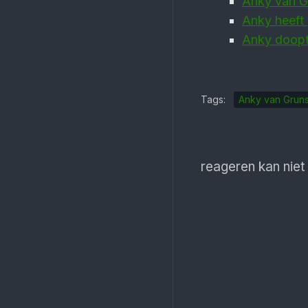
Anky van Gr
Anky heeft
Anky doopt
Tags:
Anky van Grun
reageren kan niet