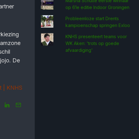
Marsha Schütte eerste win­naar
artner
op 61e editie Indoor Groningen
Probleemloze start Drents
kampioenschap springen Exloo
kiezing
KNHS presenteert teams voor
uramzone
WK Aken: 'trots op goede
afvaardiging'
chil
jojo. De
t | KNHS