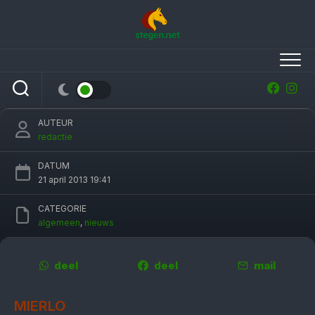
Skip
to
content
Albert Voorn steekt Ger Visser van
Eurocommerce hart onder de riem
AUTEUR
redactie
DATUM
21 april 2013 19:41
CATEGORIE
algemeen
,
nieuws
deel
deel
mail
MIERLO