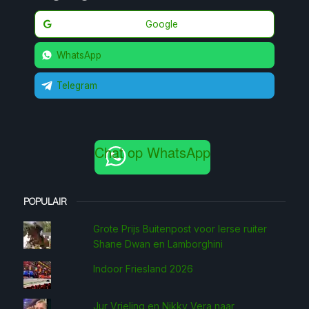
Google
WhatsApp
Telegram
Chat op WhatsApp
POPULAIR
Grote Prijs Buitenpost voor Ierse ruiter
Shane Dwan en Lamborghini
Indoor Friesland 2026
Jur Vrieling en Nikky Vera naar