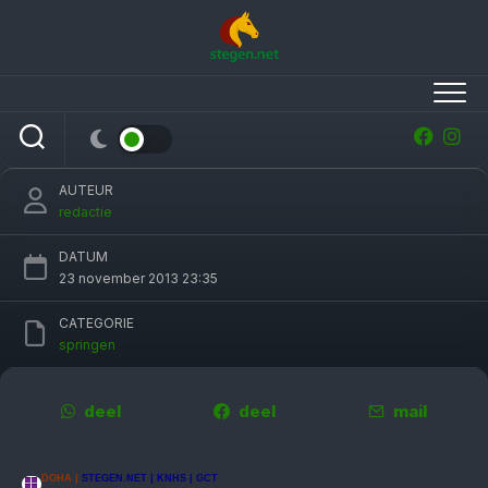
Skip
to
content
Lucratieve zeges jarige Scott Brash in Global
Champions Tour
AUTEUR
redactie
DATUM
23 november 2013 23:35
CATEGORIE
springen
deel
deel
mail
DOHA |
STEGEN.NET | KNHS | GCT