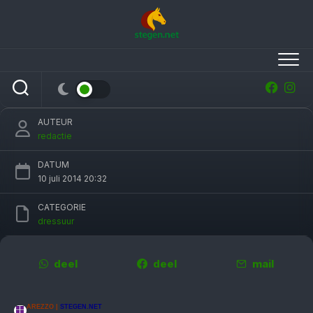
Skip
to
content
Nederlandse Young Riders pakken eveneens
zilver op EK-dressuur Arezzo
AUTEUR
redactie
DATUM
10 juli 2014 20:32
CATEGORIE
dressuur
deel
deel
mail
AREZZO |
STEGEN.NET