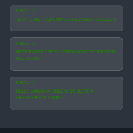
DRESSUUR
JEANINE NIEUWENHUIS SUCCESVOL OP CDI EXLOO
DRESSUUR
NEDERLANDS DRESSUURTEAM PAKT ZILVER OP EK
U25 EXLOO
DRESSUUR
HELEN LANGE­HANEN­BERG DE BESTE IN
WERELDBEKER MADRID