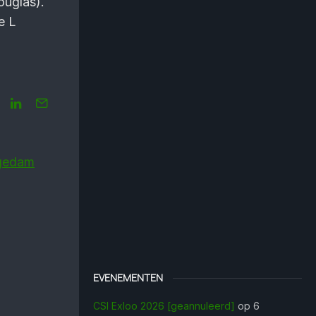
ouglas).
e L
ngedam
EVENEMENTEN
CSI Exloo 2026 [geannuleerd]
op 6