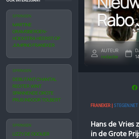
Nieuwe
OOK INTERESSANT
Rabo 
SPRINGEN
MARTINE
GRAMSBERGEN-
HOEKSTRA HEERST OP
JUMPING FRANEKER
AUTEUR
D
redactie
1
SPRINGEN
DEBUTANT CHANTAL
REGTER WINT
SPANNENDE GROTE
PRIJS INDOOR TOLBERT
FRANEKER |
STEGEN.NET
Hans de Vries 
SPRINGEN
in de Grote Pr
LIZZY DE GOOIJER