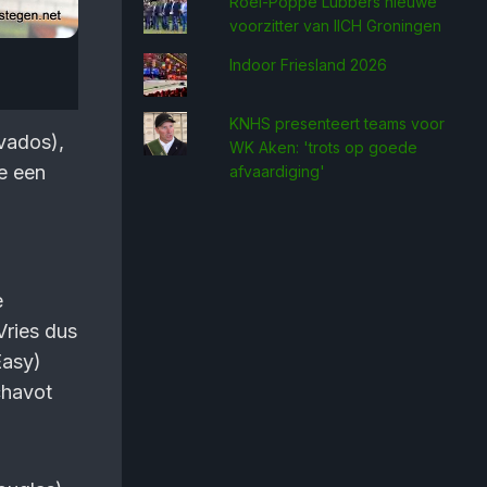
Roel-Poppe Lubbers nieuwe
voorzitter van IICH Groningen
Indoor Friesland 2026
KNHS presenteert teams voor
vados),
WK Aken: 'trots op goede
ve een
afvaardiging'
e
Vries dus
Easy)
chavot