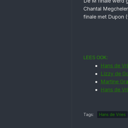
De M finale werd 
Chantal Megchelenb
finale met Dupon (v
LEES OOK:
Hans de Vr
Lizzy de Go
Martine Gr
Hans de Vrie
Tags:
Hans de Vries