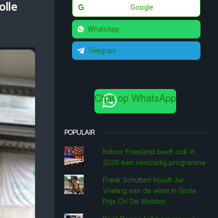
olle
Google
WhatsApp
Telegram
Chat op WhatsApp
POPULAIR
Indoor Friesland biedt ook in
2026 een veelzijdig programma
Frank Schuttert houdt Jur
Vrieling van de winst in Grote
Prijs CH De Wolden