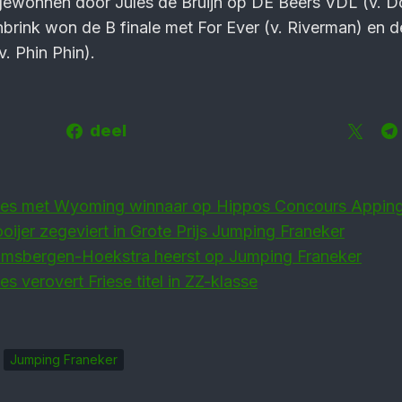
gewonnen door Jules de Bruijn op DE Beers VDL (v. D
rink won de B finale met For Ever (v. Riverman) en d
. Phin Phin).
deel
ies met Wyoming winnaar op Hippos Concours Appi
oijer zegeviert in Grote Prijs Jumping Franeker
amsbergen-Hoekstra heerst op Jumping Franeker
s verovert Friese titel in ZZ-klasse
Jumping Franeker