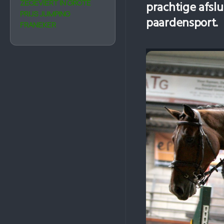
ZEGEVIERT IN GROTE
prachtige afsl
PRIJS JUMPING
paardensport.
FRANEKER