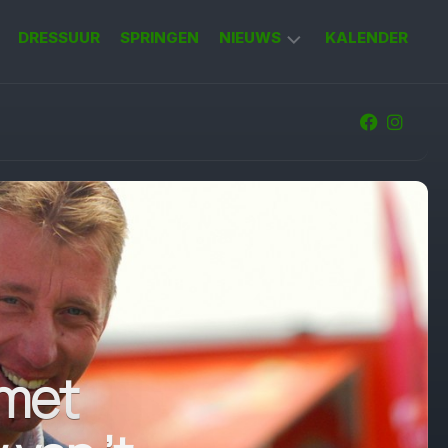
DRESSUUR
SPRINGEN
NIEUWS
KALENDER
KORT
NIEUWS
 met