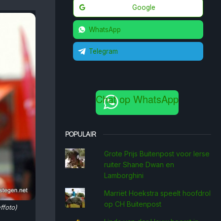
Google
WhatsApp
Telegram
Chat op WhatsApp
POPULAIR
Grote Prijs Buitenpost voor Ierse
ruiter Shane Dwan en
Lamborghini
Marriët Hoekstra speelt hoofdrol
op CH Buitenpost
ffoto)