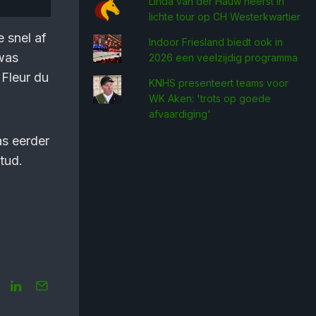
Linda van der Hauw heerst in
lichte tour op CH Westerkwartier
e snel af
Indoor Friesland biedt ook in
 was
2026 een veelzijdig programma
Fleur du
KNHS presenteert teams voor
WK Aken: 'trots op goede
afvaardiging'
as eerder
tud.