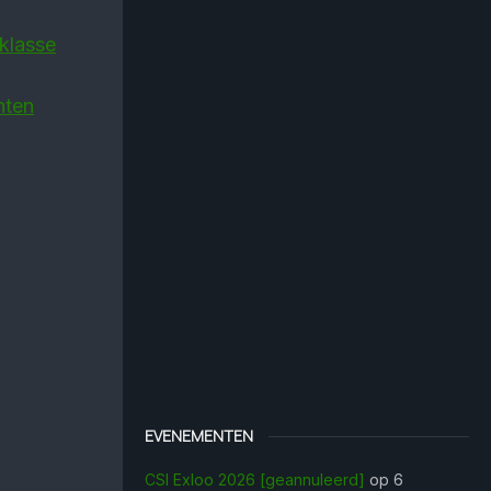
klasse
hten
EVENEMENTEN
CSI Exloo 2026 [geannuleerd]
op 6