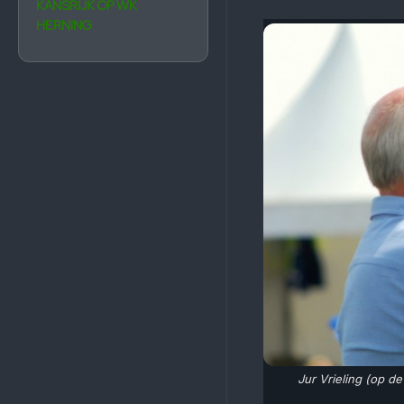
KANSRIJK OP WK
HERNING
Jur Vrieling (op d