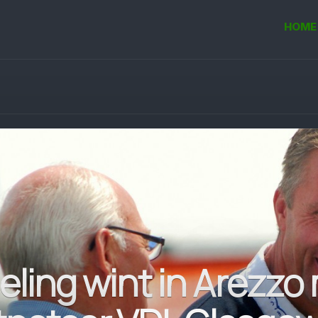
HOME
ieling wint in Arezzo