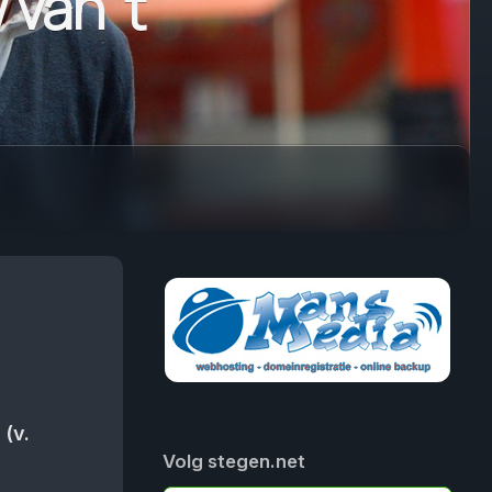
van ’t
(v.
Volg stegen.net