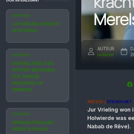
krach
OOK INTERESSANT
Merel
SPRINGEN
JUR VRIELING VIERDE IN
OOSTENRIJK
AUTEUR
D
redactie
2
SPRINGEN
MICHAEL GREEVE EN
WHITNEY BB WINNEN
OOK TWEEDE
ONDERDEEL NK
SPRINGEN
AREZZO |
STEGEN.NET
Jur Vrieling won i
SPRINGEN
Holwierde was ee
SPRINGRUITERS MET
Nabab de Rêve).
VIERDE PLEK NOG