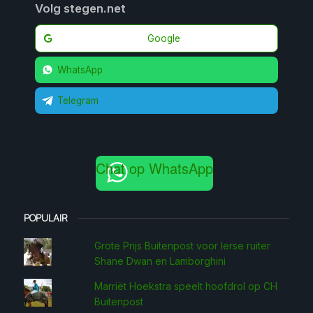
Volg stegen.net
Google
WhatsApp
Telegram
Chat op WhatsApp
POPULAIR
Grote Prijs Buitenpost voor Ierse ruiter
Shane Dwan en Lamborghini
Marriët Hoekstra speelt hoofdrol op CH
Buitenpost