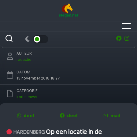
Skip
to
content
SRP: rhinopneunomie vastgesteld in
omgeving Hardenberg
AUTEUR
redactie
DATUM
13 november 2018 18:27
CATEGORIE
kort nieuws
deel
deel
mail
Op een locatie in de
HARDENBERG