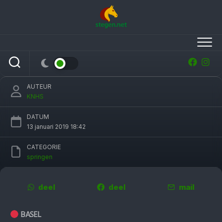
Skip
to
content
Marc Houtzager en Sterrehof’s Calimero
tweede in wereldbeker Basel
AUTEUR
KNHS
DATUM
13 januari 2019 18:42
CATEGORIE
springen
deel
deel
mail
BASEL