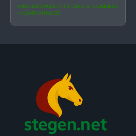
MARC HOUTZAGER MET STERREHOF’S CALIMERO
IN OLYMPISCH KADER