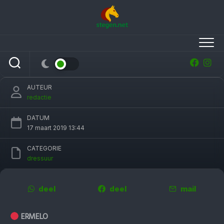
Skip
to
content
Floor van Kempen KNHS-kampioen ZZ-licht,
Floor Vos derde in Z1
AUTEUR
redactie
DATUM
17 maart 2019 13:44
CATEGORIE
dressuur
deel
deel
mail
ERMELO