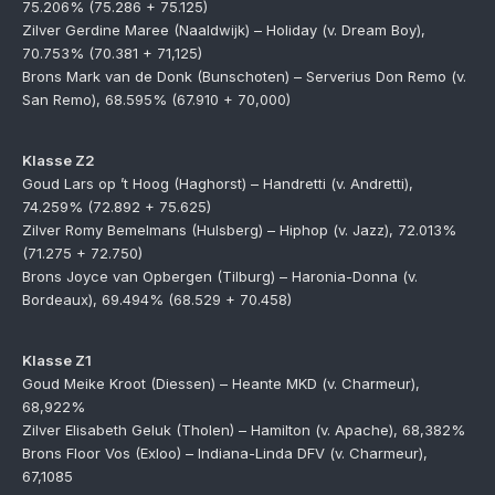
75.206% (75.286 + 75.125)
Zilver Gerdine Maree (Naaldwijk) – Holiday (v. Dream Boy),
70.753% (70.381 + 71,125)
Brons Mark van de Donk (Bunschoten) – Serverius Don Remo (v.
San Remo), 68.595% (67.910 + 70,000)
Klasse Z2
Goud Lars op ’t Hoog (Haghorst) – Handretti (v. Andretti),
74.259% (72.892 + 75.625)
Zilver Romy Bemelmans (Hulsberg) – Hiphop (v. Jazz), 72.013%
(71.275 + 72.750)
Brons Joyce van Opbergen (Tilburg) – Haronia-Donna (v.
Bordeaux), 69.494% (68.529 + 70.458)
Klasse Z1
Goud Meike Kroot (Diessen) – Heante MKD (v. Charmeur),
68,922%
Zilver Elisabeth Geluk (Tholen) – Hamilton (v. Apache), 68,382%
Brons Floor Vos (Exloo) – Indiana-Linda DFV (v. Charmeur),
67,1085