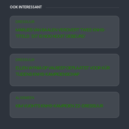
OOK INTERESSANT
DRESSUUR
MARLIES VAN BAALEN VEROVERT TWEE KNHS-
TITELS: ‘DIT IS NOG NOOIT GEBEURD’
DRESSUUR
ELLEN WYNIA OP VALREEP GEPLAATST VOOR KÜR
TIJDENS KNHS-KAMPIOENSCHAP
ALGEMEEN
KIM VUGHTS KNHS-KAMPIOEN Z2-DRESSUUR