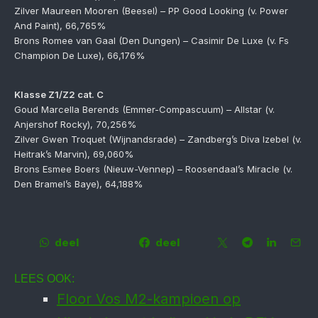
Zilver Maureen Mooren (Beesel) – PP Good Looking (v. Power
And Paint), 66,765%
Brons Romee van Gaal (Den Dungen) – Casimir De Luxe (v. Fs
Champion De Luxe), 66,176%
Klasse Z1/Z2 cat. C
Goud Marcella Berends (Emmer-Compascuum) – Allstar (v.
Anjershof Rocky), 70,256%
Zilver Gwen Troquet (Wijnandsrade) – Zandberg’s Diva Izebel (v.
Heitrak’s Marvin), 69,060%
Brons Esmee Boers (Nieuw-Vennep) – Roosendaal’s Miracle (v.
Den Bramel’s Baye), 64,188%
deel
deel
LEES OOK:
Floor Vos M2-kampioen op