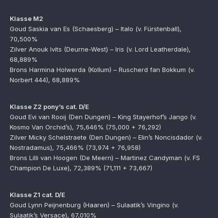
Klasse M2
Goud Saskia van Es (Schaesberg) – Italo (v. Fürstenball),
70,500%
Zilver Anouk Ivits (Deurne-West) – Iris (v. Lord Leatherdale),
68,889%
Brons Harmina Holwerda (Kollum) – Ruscherd fan Bokkum (v.
Norbert 444), 68,889%
Klasse Z2 pony’s cat. D/E
Goud Evi van Rooij (Den Dungen) – King Stayerhof’s Jango (v.
Kosmo Van Orchid’s), 75,646% (75,000 + 76,292)
Zilver Micky Schelstraete (Den Dungen) – Elin’s Noncisdador (v.
Nostradamus), 75,466% (73,974 + 76,958)
Brons Lilli van Hoogen (De Meern) – Martinez Candyman (v. FS
Champion De Luxe), 72,389% (71,111 + 73,667)
Klasse Z1 cat. D/E
Goud Lynn Peijnenburg (Haaren) – Sulaatik’s Vingino (v.
Sulaatik’s Versace), 67,010%