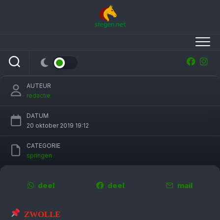
Skip
to
content
Remco Been wint bloedstollende finale
Jumping Zwolle
AUTEUR
redactie
DATUM
20 oktober 2019 19:12
CATEGORIE
springen
deel
deel
mail
ZWOLLE