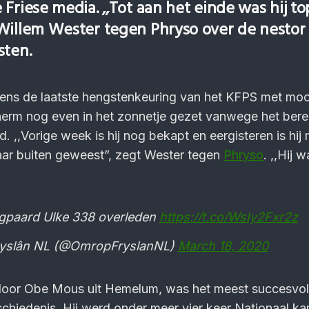
Friese media. ,,Tot aan het einde was hij top
Willem Wester tegen Phryso over de nestor
sten.
dens de laatste hengstenkeuring van het KFPS met moo
herm nog even in het zonnetje gezet vanwege het bere
jd. ,,Vorige week is hij nog bekapt en eergisteren is hij
ar buiten geweest”, zegt Wester tegen
Phryso
. ,,Hij 
gpaard Ulke 338 overleden
https://t.co/WsIy2Fxr2z
yslân NL (@OmropFryslanNL)
March 18, 2020
door Obe Mous uit Hemelum, was het meest succesvoll
schiedenis. Hij werd onder meer vier keer Nationaal k