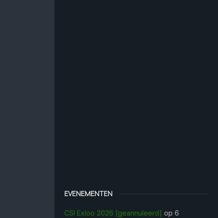
EVENEMENTEN
CSI Exloo 2026 [geannuleerd]
op 6