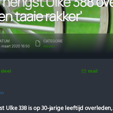
 hengst Ulke 388 ove
n taaie rakker’
ATUM
CATEGORIE
8 maart 2020 16:50
nieuws
deel
mail
SO
t Ulke 338 is op 30-jarige leeftijd overleden,