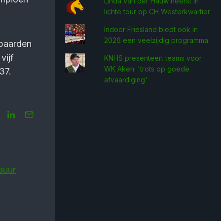
Linda van der Hauw heerst in
lichte tour op CH Westerkwartier
Indoor Friesland biedt ook in
2026 een veelzijdig programma
rpaarden
vijf
KNHS presenteert teams voor
WK Aken: 'trots op goede
37.
afvaardiging'
suur