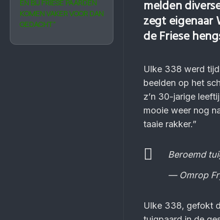
melden diverse 
EN BIJ FRIESE PAARDEN
KOMEN VAKER VOOR DAN
zegt eigenaar 
GEDACHT”
de Friese heng
Ulke 338 werd tij
beelden op het sc
z’n 30-jarige leefti
mooie weer nog na
taaie rakker.”
Beroemd tui
— Omrop Fr
Ulke 338, gefokt 
tuigpaard in de ge