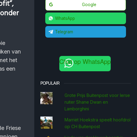
fit”,
Google
 onder
WhatsApp
Telegram
ie
iken van
 met het
Chat op WhatsApp
was een
POPULAIR
Grote Prijs Buitenpost voor Ierse
ruiter Shane Dwan en
Lamborghini
Marriët Hoekstra speelt hoofdrol
op CH Buitenpost
e Friese
ampioen