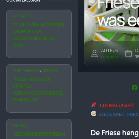
Friese
OOK INTERESSANT
was ee
ALGEMEEN
TSJALLE 454 ALGEMEEN
KAMPIOEN OP
HENGSTENKEURING
KFPS
AUTEUR
D
redactie
1
KORT NIEUWS
/
NIEUWS
FRIESE HENGSTEN
STARTEN
VERRICHTINGSONDERZO
EK IN EXLOO
TJERKGAAST
STEGEN.NET | PHRY
NIEUWS
De Friese hengs
“GEZONDHEIDSPROBLEM