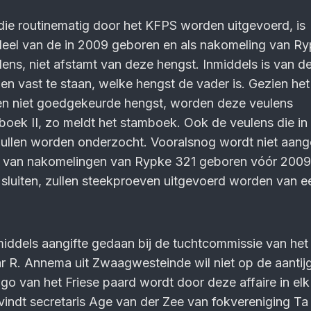
die routinematig door het KFPS worden uitgevoerd, is
deel van de in 2009 geboren en als nakomeling van R
lens, niet afstamt van deze hengst. Inmiddels is van d
n vast te staan, welke hengst de vader is. Gezien het 
een niet goedgekeurde hengst, worden deze veulens
ijboek II, zo meldt het stamboek. Ook de veulens die in
ullen worden onderzocht. Vooralsnog wordt niet aa
 van nakomelingen van Rypke 321 geboren vóór 2009 
te sluiten, zullen steekproeven uitgevoerd worden van e
iddels aangifte gedaan bij de tuchtcommissie van het
r R. Annema uit Zwaagwesteinde wil niet op de aantij
ago van het Friese paard wordt door deze affaire in elk
vindt secretaris Age van der Zee van fokvereniging Ta i