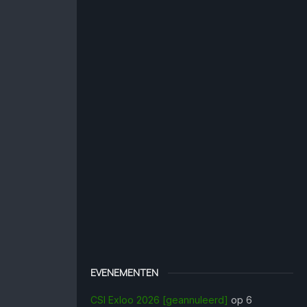
EVENEMENTEN
CSI Exloo 2026 [geannuleerd]
op 6