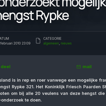
onderzoekt mogelijk
hengst Rypke
ATUM
CATEGORIE
 februari 2010 23:09
algemeen
,
nieuws
deel
mail
sland is in rep en roer vanwege een mogelijke fr
engst Rypke 321. Het Koninklijk Friesch Paarden 
loten om bij alle 20 veulens van deze hengst die
-onderzoek te doen.