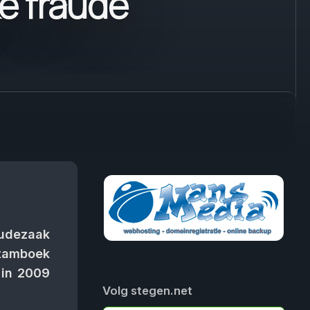
e fraude
audezaak
Stamboek
 in 2009
Volg stegen.net