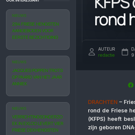
KFPS 
OOK INTERESSANT
rond 
NIEUWS
294 FRIESE HENGSTEN
AANGEBODEN VOOR
EERSTE BEZICHTIGING
AUTEUR
D
redactie
9
NIEUWS
JACQUES POPPEN TROTS
OP PAARD VAN HET JAAR
ANNIEK
DRACHTEN
– Frie
NIEUWS
rond de Friese h
VERRICHTINGSONDERZO
(KFPS) heeft bes
EK IN EXLOO LEVERT VIER
zijn geboren DNA
FRIESE DEKHENGSTEN