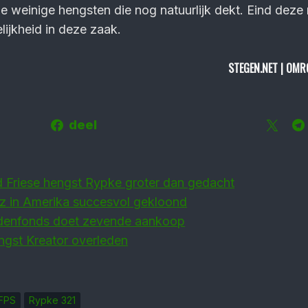
e weinige hengsten die nog natuurlijk dekt. Eind dez
lijkheid in deze zaak.
STEGEN.NET | OMR
deel
d Friese hengst Rypke groter dan gedacht
z in Amerika succesvol gekloond
denfonds doet zevende aankoop
ngst Kreator overleden
FPS
Rypke 321