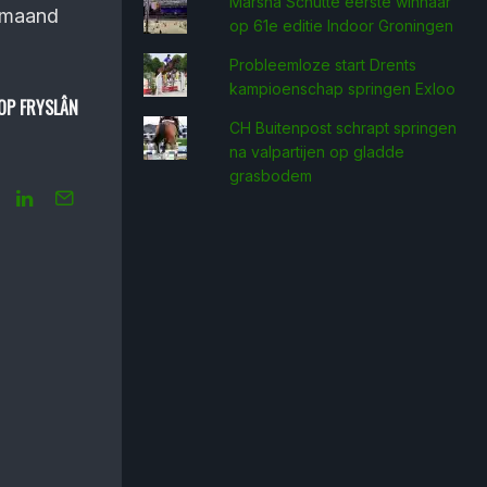
Marsha Schütte eerste win­naar
e maand
op 61e editie Indoor Groningen
Probleemloze start Drents
kampioenschap springen Exloo
OP FRYSLÂN
CH Buitenpost schrapt springen
na valpartijen op gladde
grasbodem