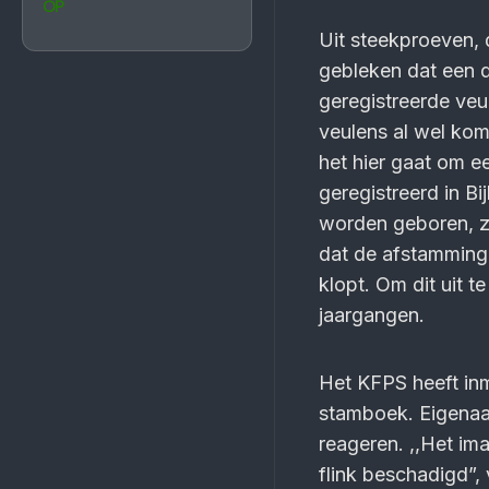
OP
Uit steekproeven, 
gebleken dat een 
geregistreerde veu
veulens al wel kome
het hier gaat om 
geregistreerd in B
worden geboren, z
dat de afstamming
klopt. Om dit uit 
jaargangen.
Het KFPS heeft inm
stamboek. Eigenaa
reageren. ,,Het im
flink beschadigd”, 