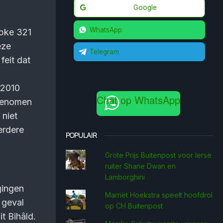
Google
WhatsApp
ypke 321
eze
Telegram
feit dat
 2010
Chat op WhatsApp
ngenomen
niet
erdere
POPULAIR
Grote Prijs Buitenpost voor Ierse
ruiter Shane Dwan en
Lamborghini
gingen
Marriët Hoekstra speelt hoofdrol
 geval
op CH Buitenpost
t Bihâld.