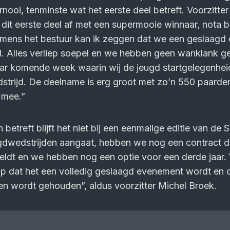
nooi, tenminste wat het eerste deel betreft. Voorzitter
n dit eerste deel af met een supermooie winnaar, nota 
amens het bestuur kan ik zeggen dat we een geslaagd 
. Alles verliep soepel en we hebben geen wanklank g
aar komende week waarin wij de jeugd startgelegenhei
strijd. De deelname is erg groot met zo’n 550 paarde
j mee.”
treft blijft het niet bij een eenmalige editie van de 
ugdwedstrijden aangaat, hebben we nog een contract d
eldt en we hebben nog een optie voor een derde jaar.
 dat het een volledig geslaagd evenement wordt en da
aren wordt gehouden”, aldus voorzitter Michel Broek.