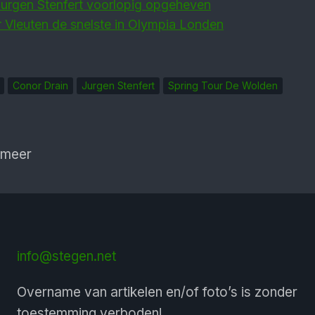
Jurgen Stenfert voorlopig opgeheven
r Vleuten de snelste in Olympia Londen
Conor Drain
Jurgen Stenfert
Spring Tour De Wolden
 meer
info@stegen.net
Overname van artikelen en/of foto’s is zonder
toestemming verboden!