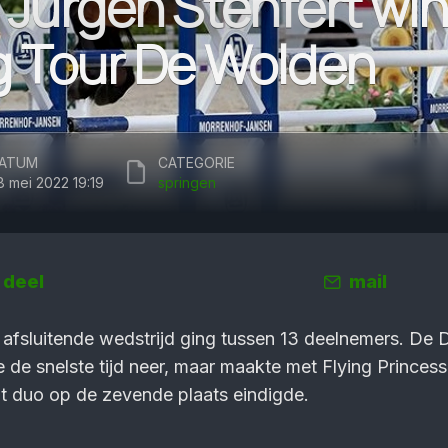
 Jurgen Stenfert win
g Tour De Wolden
ATUM
CATEGORIE
8 mei 2022 19:19
springen
deel
mail
afsluitende wedstrijd ging tussen 13 deelnemers. De D
e de snelste tijd neer, maar maakte met Flying Princes
it duo op de zevende plaats eindigde.