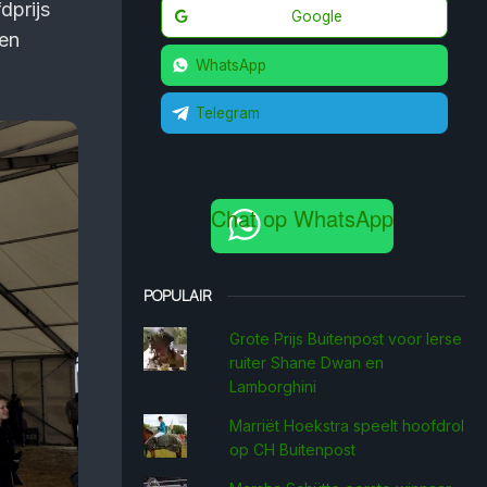
dprijs
Google
een
WhatsApp
Telegram
Chat op WhatsApp
POPULAIR
Grote Prijs Buitenpost voor Ierse
ruiter Shane Dwan en
Lamborghini
Marriët Hoekstra speelt hoofdrol
op CH Buitenpost