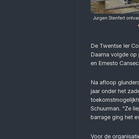
Jurgen Stenfert ontva
De Twentse Ier Co
Daarna volgde op 
en Ernesto Cansec
Na afloop glunderde
jaar onder het zade
toekomstmogelijkhe
Schuurman. “Ze lie
barrage ging het e
Voor de organisati