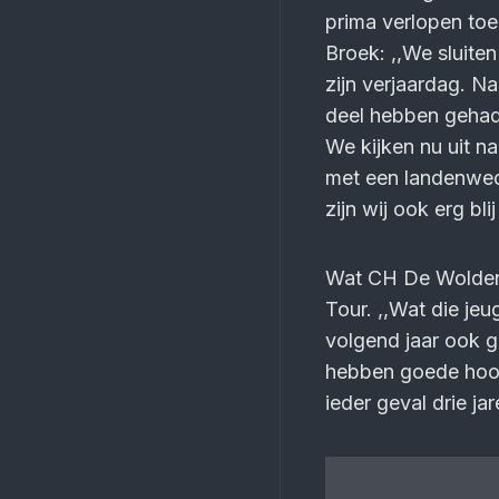
prima verlopen toer
Broek: ,,We sluite
zijn verjaardag. N
deel hebben gehad
We kijken nu uit n
met een landenwed
zijn wij ook erg bli
Wat CH De Wolden be
Tour. ,,Wat die je
volgend jaar ook g
hebben goede hoop
ieder geval drie j