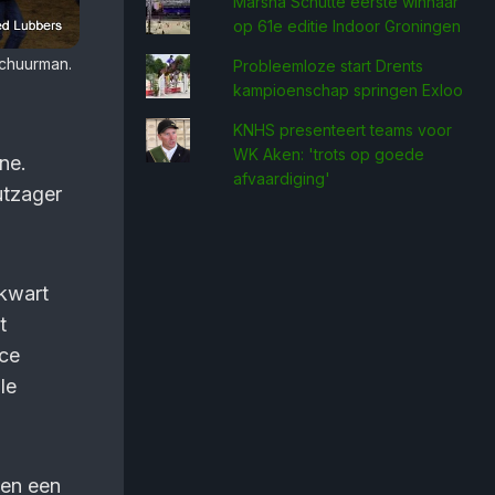
Marsha Schütte eerste win­naar
op 61e editie Indoor Groningen
Schuurman.
Probleemloze start Drents
kampioenschap springen Exloo
KNHS presenteert teams voor
WK Aken: 'trots op goede
ne.
afvaardiging'
utzager
ekwart
t
ice
le
gen een