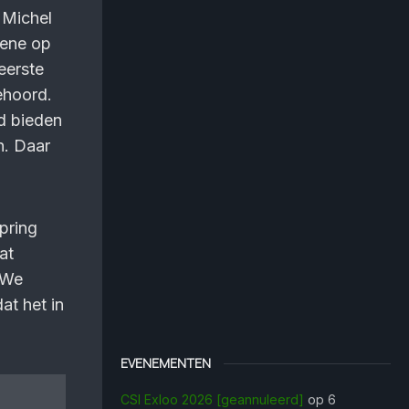
 Michel
bene op
eerste
ehoord.
d bieden
n. Daar
Spring
at
 We
t het in
EVENEMENTEN
CSI Exloo 2026 [geannuleerd]
op 6