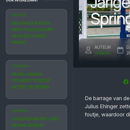
Jarige
OOK INTERESSANT
Sprin
NIEUWS
BAS VAN DER AA EN
GAEN TILLEN ELKAAR
NAAR EEN HOGER
NIVEAU
AUTEUR
D
redactie
2
SPRINGEN
PAARD JURGEN
STENFERT POSITIEF
GETEST OP DOPING
De barrage van de 
Julius Ehinger zett
SPRINGEN
foutje, waardoor d
CONOR DRAIN PAKT MET
ZIDANE ZEGE OP