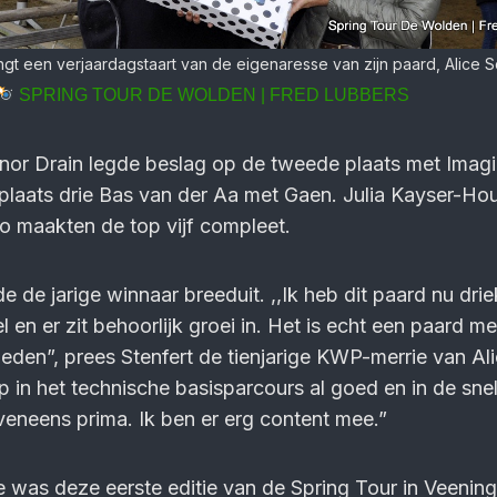
ngt een verjaardagstaart van de eigenaresse van zijn paard, Alice 
SPRING TOUR DE WOLDEN | FRED LUBBERS
nor Drain legde beslag op de tweede plaats met Imagi
plaats drie Bas van der Aa met Gaen. Julia Kayser-Ho
o maakten de top vijf compleet.
 de jarige winnaar breeduit. ,,Ik heb dit paard nu dri
l en er zit behoorlijk groei in. Het is echt een paard me
den”, prees Stenfert de tienjarige KWP-merrie van Al
p in het technische basisparcours al goed en in de snel
veneens prima. Ik ben er erg content mee.”
e was deze eerste editie van de Spring Tour in Veenin