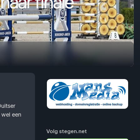
naar finale
uitser
s wel een
Volg stegen.net