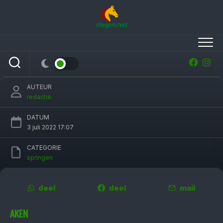
Skip
to
content
Jur Vrieling te voet op CHIO Aken na uitglijder
Long John Silver
AUTEUR
redactie
DATUM
3 juli 2022 17:07
CATEGORIE
springen
deel
deel
mail
AKEN