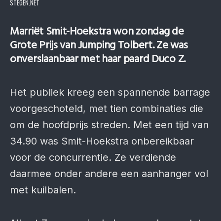
STEGEN.NET
Marriët Smit-Hoekstra won zon­dag de
Grote Prijs van Jumping Tolbert. Ze was
onver­slaan­baar met haar paard Duco Z.
Het publiek kreeg een span­nende barrage
voor­geschoteld, met tien com­binaties die
om de hoofd­­prijs streden. Met een tijd van
34.90 was Smit-Hoekstra onbe­reikbaar
voor de concurrentie. Ze ver­diende
daarmee onder andere een aanhanger vol
met kuilbalen.