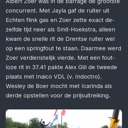
Albert Zoer was in de barrage de grootste
con­current. Met Jayla gaf de ruiter uit
Echten flink gas en Zoer zette exact de­
zelfde tijd neer als Smit-Hoekstra, alleen
kwam de snelle rit de Drentse ruiter wel
op een spring­fout te staan. Daarmee werd
Zoer verdien­stelijk vierde. Met een fout­
loze rit in 37.41 pakte Alex Gill de tweede
plaats met Inaico VDL (v. Indoctro).
Wesley de Boer mocht met Icarinda als
derde opstellen voor de prijs­uitreiking.