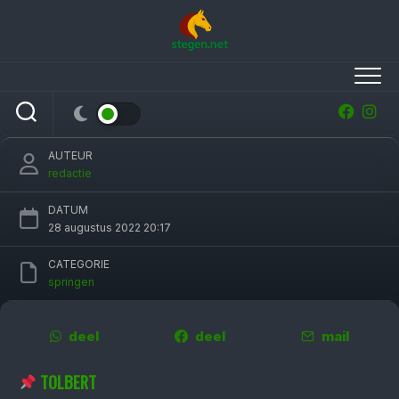
Skip
to
content
Marriët Smit-Hoekstra klasse apart op
Jumping Tolbert
AUTEUR
redactie
DATUM
28 augustus 2022 20:17
CATEGORIE
springen
deel
deel
mail
TOLBERT