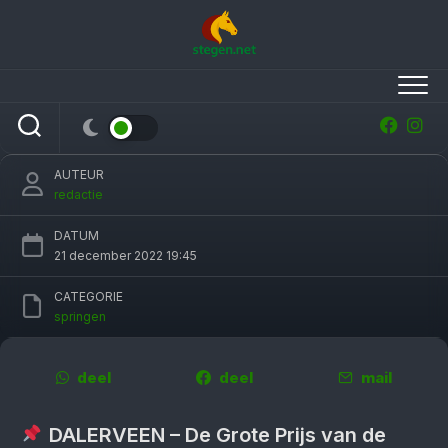
Skip
to
content
Finale Daler­veense ruiter­dagen prooi voor
Eric ten Cate
AUTEUR
redactie
DATUM
21 december 2022 19:45
CATEGORIE
springen
deel
deel
mail
DALERVEEN – De Grote Prijs van de