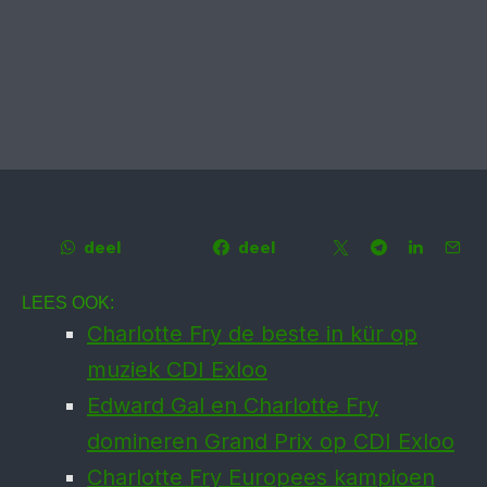
deel
deel
LEES OOK:
Charlotte Fry de beste in kür op
muziek CDI Exloo
Edward Gal en Charlotte Fry
domineren Grand Prix op CDI Exloo
Charlotte Fry Europees kampioen