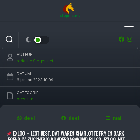
Skip
to
content
Charlotte Fry en Dark Legend winnen Grand
Prix op CDI Exloo
AUTEUR
redactie Stegen.net
DATUM
6 januari 2023 10:09
CATEGORIE
dressuur
deel
deel
mail
EXLOO – LEST BEST. DAT WAREN CHARLOTTE FRY EN DARK
LEGEND (V. ZUCCHERO) DONDER­DAG­AVOND BIJ CDI EXLOO. HET