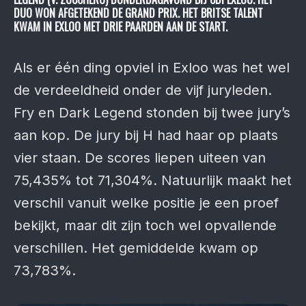
DUO WON AFGE­TEKEND DE GRAND PRIX. HET BRITSE TALENT
KWAM IN EXLOO MET DRIE PAARDEN AAN DE START.
Als er één ding opviel in Exloo was het wel
de verdeeld­heid onder de vijf jury­leden.
Fry en Dark Legend stonden bij twee jury’s
aan kop. De jury bij H had haar op plaats
vier staan. De scores liepen uiteen van
75,435% tot 71,304%. Natuurlijk maakt het
verschil vanuit welke positie je een proef
bekijkt, maar dit zijn toch wel opval­lende
ver­schillen. Het gemiddelde kwam op
73,783%.