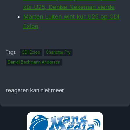
kür U25, Denise Nekeman vierde
Marten Luiten wint kür U25 op CDI
Exloo
Tags:
CDI Exloo
Charlotte Fry
Daniel Bachmann Andersen
reageren kan niet meer