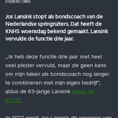
STEGEN.NET | KNHS
Jos Lansink stopt als bonds­coach van de
Neder­landse spring­ruiters. Dat heeft de
KNHS woens­dag bekend gemaakt. Lansink
ver­vulde de functie drie jaar.
,,Ik heb deze functie drie jaar met heel
veel plezier vervuld, maar zie geen kans
om mijn taken als bondscoach nog langer
te combineren met mijn eigen bedrijf”,
aldus de 63-jarige Lansink
tegen de
KNHS.
In 2022 werd Jos Lansink de opvolger van