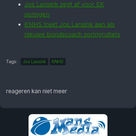
Jos Lansink zegt af voor EK
springen
KNHS trekt Jos Lansink aan als
nieuwe bondscoach springruiters
Tags:
Jos Lansink
KNHS
reageren kan niet meer