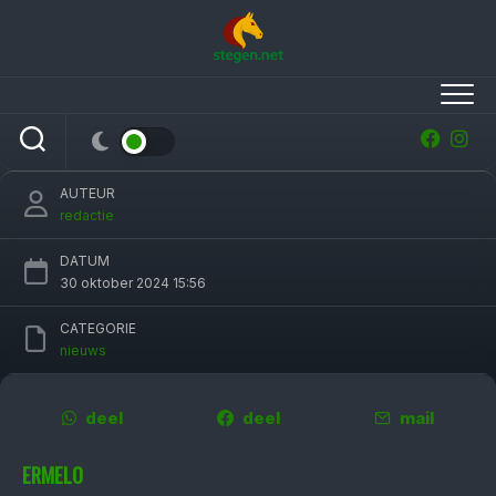
Skip
to
content
Jos Lansink stopt als bonds­coach Neder­
landse spring­ruiters
AUTEUR
redactie
DATUM
30 oktober 2024 15:56
CATEGORIE
nieuws
deel
deel
mail
ERMELO